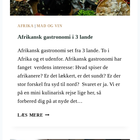
L
I
T
D
E
E
K
T
AFRIKA
|
MAD OG VIN
Y
N
S
Y
Afrikansk gastronomi i 3 lande
T
E
T
S
Afrikansk gastronomi set fra 3 lande. To i
I
Y
Afrika og et udenfor. Afrikansk gastronomi har
L
D
fanget verdens interesse: Hvad spiser de
D
L
E
I
afrikanere? Er det lækkert, er det sundt? Er der
F
G
stor forskel fra syd til nord? Svaret er ja. Vi er
O
E
på en mini kulinarisk rejse lige her, så
R
E
T
forbered dig på at nyde det…
U
R
R
Y
A
O
LÆS MERE
L
F
P
L
R
A
E
I
D
K