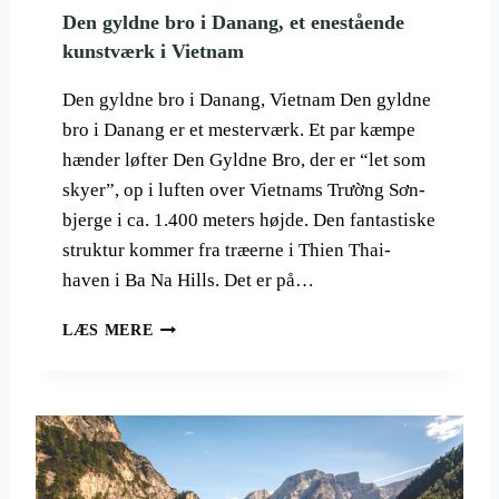
R
N
Den gyldne bro i Danang, et enestående
D
A
kunstværk i Vietnam
E
S
N
G
Den gyldne bro i Danang, Vietnam Den gyldne
S
O
K
bro i Danang er et mesterværk. Et par kæmpe
L
L
F
hænder løfter Den Gyldne Bro, der er “let som
A
G
skyer”, op i luften over Vietnams Trường Sơn-
S
E
bjerge i ca. 1.400 meters højde. Den fantastiske
S
T
E
struktur kommer fra træerne i Thien Thai-
S
”
haven i Ba Na Hills. Det er på…
D
LÆS MERE
E
N
G
Y
L
D
N