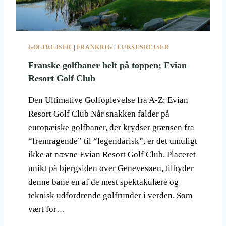
N
S
R
E
GOLFREJSER
|
FRANKRIG
|
LUKSUSREJSER
J
S
Franske golfbaner helt på toppen; Evian
E
Resort Golf Club
F
I
Den Ultimative Golfoplevelse fra A-Z: Evian
L
Resort Golf Club Når snakken falder på
O
S
europæiske golfbaner, der krydser grænsen fra
O
“fremragende” til “legendarisk”, er det umuligt
F
ikke at nævne Evian Resort Golf Club. Placeret
I
unikt på bjergsiden over Genevesøen, tilbyder
S
O
denne bane en af de mest spektakulære og
M
teknisk udfordrende golfrunder i verden. Som
K
vært for…
O
M