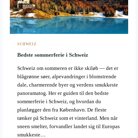
I
R
S
G
I
O
D
D
A
T
G
F
?
SCHWEIZ
O
M
R
Å
Bedste sommerferie i Schweiz
D
L
I
T
Schweiz om sommeren er ikke skiløb — det er
G
I
blågrønne søer, alpevandringer i blomstrende
D
dale, charmerende byer og verdens smukkeste
E
R
panoramatog. Her er guiden til den bedste
N
sommerferie i Schweiz, og hvordan du
E
planlægger den fra København. De fleste
S
tænker på Schweiz som et vinterland. Men når
R
Y
sneen smelter, forvandler landet sig til Europas
T
smukkeste…
M