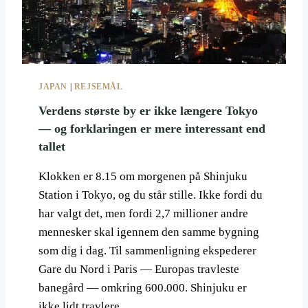
T
V
I
L
D
E
JAPAN
|
REJSEMÅL
A
F
Verdens største by er ikke længere Tokyo
R
— og forklaringen er mere interessant end
I
tallet
K
A
Klokken er 8.15 om morgenen på Shinjuku
:
T
Station i Tokyo, og du står stille. Ikke fordi du
I
har valgt det, men fordi 2,7 millioner andre
G
mennesker skal igennem den samme bygning
E
som dig i dag. Til sammenligning ekspederer
R
F
Gare du Nord i Paris — Europas travleste
I
banegård — omkring 600.000. Shinjuku er
S
ikke lidt travlere…