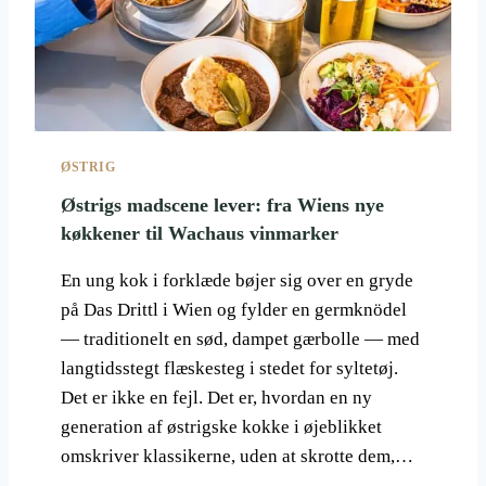
L
A
A
N
R
D
I
E
N
S
G
B
E
J
N
ØSTRIG
E
E
R
Østrigs madscene lever: fra Wiens nye
R
G
køkkener til Wachaus vinmarker
M
E
E
N
R
En ung kok i forklæde bøjer sig over en gryde
E
E
på Das Drittl i Wien og fylder en germknödel
.
I
B
— traditionelt en sød, dampet gærbolle — med
N
L
langtidsstegt flæskesteg i stedet for syltetøj.
T
I
E
Det er ikke en fejl. Det er, hvordan en ny
V
R
generation af østrigske kokke i øjeblikket
H
E
Ø
omskriver klassikerne, uden at skrotte dem,…
S
J
S