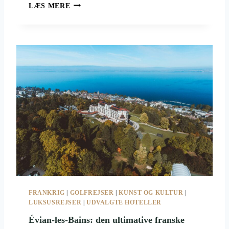
F
P
LÆS MERE
R
A
A
S
N
?
S
K
E
G
O
L
F
B
A
N
E
R
H
E
FRANKRIG
|
GOLFREJSER
|
KUNST OG KULTUR
|
L
LUKSUSREJSER
|
UDVALGTE HOTELLER
T
P
Évian-les-Bains: den ultimative franske
Å