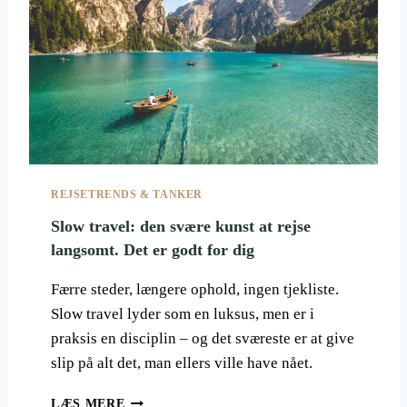
E
B
R
O
I
D
A
N
A
N
REJSETRENDS & TANKER
G
,
Slow travel: den svære kunst at rejse
E
langsomt. Det er godt for dig
T
E
Færre steder, længere ophold, ingen tjekliste.
N
Slow travel lyder som en luksus, men er i
E
S
praksis en disciplin – og det sværeste er at give
T
slip på alt det, man ellers ville have nået.
Å
E
S
LÆS MERE