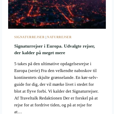
E
S
S
Ø
F
O
D
S
P
SIGNATURREJSER
|
NATURREJSER
O
R
Signaturrejser i Europa. Udvalgte rejser,
:
der kalder på meget mere
V
I
5 takes på den ultimative opdagelsesrejse i
C
Europa (serie) Fra den velkendte naboskov til
T
O
kontinentets skjulte grænselande. En kør-selv-
R
guide for dig, der vil mærke livet i stedet for
I
blot at flyve forbi. Vi kalder det Signaturrejser.
A
Af Traveltalk Redaktionen Der er forskel på at
F
A
rejse for at fordrive tiden, og på at rejse for
L
at…
L