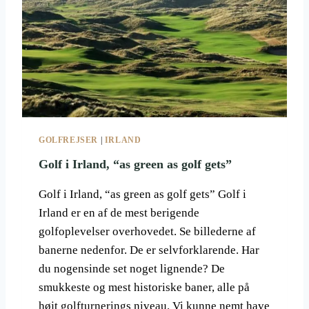
S
F
-
C
B
L
A
U
I
B
N
S
:
D
E
GOLFREJSER
|
IRLAND
N
U
Golf i Irland, “as green as golf gets”
L
T
Golf i Irland, “as green as golf gets” Golf i
I
Irland er en af de mest berigende
M
golfoplevelser overhovedet. Se billederne af
A
T
banerne nedenfor. De er selvforklarende. Har
I
du nogensinde set noget lignende? De
V
smukkeste og mest historiske baner, alle på
E
højt golfturnerings niveau. Vi kunne nemt have
F