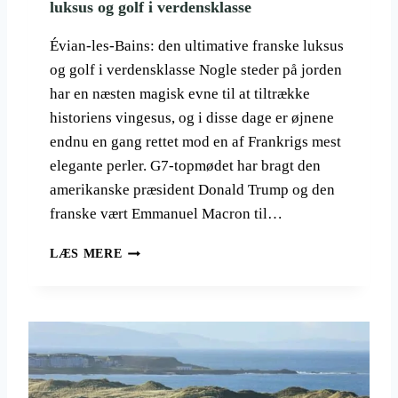
luksus og golf i verdensklasse
T
O
Évian-les-Bains: den ultimative franske luksus
P
og golf i verdensklasse Nogle steder på jorden
P
har en næsten magisk evne til at tiltrække
E
N
historiens vingesus, og i disse dage er øjnene
;
endnu en gang rettet mod en af Frankrigs mest
E
elegante perler. G7-topmødet har bragt den
V
I
amerikanske præsident Donald Trump og den
A
franske vært Emmanuel Macron til…
N
R
É
LÆS MERE
E
V
S
I
O
A
R
N
T
-
G
L
O
E
L