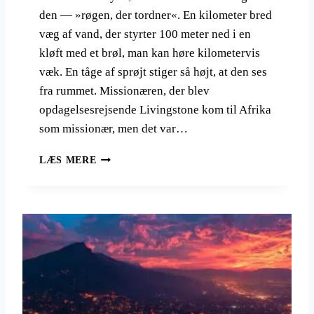
K
L
den — »røgen, der tordner«. En kilometer bred
A
V
R
væg af vand, der styrter 100 meter ned i en
O
,
kløft med et brøl, man kan høre kilometervis
M
G
væk. En tåge af sprøjt stiger så højt, at den ses
O
fra rummet. Missionæren, der blev
R
É
opdagelsesrejsende Livingstone kom til Afrika
E
som missionær, men det var…
O
G
I
LÆS MERE
D
L
E
I
N
V
L
I
Y
N
S
G
E
S
R
T
Ø
O
D
N
E