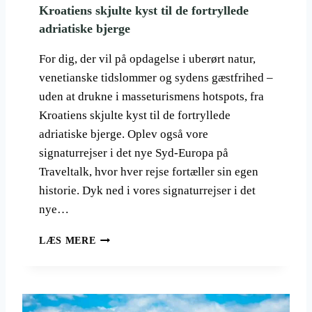
A
Kroatiens skjulte kyst til de fortryllede
.
adriatiske bjerge
U
D
For dig, der vil på opdagelse i uberørt natur,
V
A
venetianske tidslommer og sydens gæstfrihed –
L
uden at drukne i masseturismens hotspots, fra
G
Kroatiens skjulte kyst til de fortryllede
T
adriatiske bjerge. Oplev også vore
E
R
signaturrejser i det nye Syd-Europa på
E
Traveltalk, hvor hver rejse fortæller sin egen
J
historie. Dyk ned i vores signaturrejser i det
S
E
nye…
R
,
S
LÆS MERE
D
I
E
G
R
N
K
A
A
T