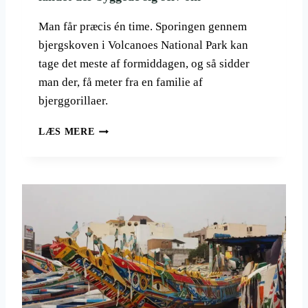
R
F
R
R
Man får præcis én time. Sporingen gennem
E
A
J
bjergskoven i Volcanoes National Park kan
W
S
I
tage det meste af formiddagen, og så sidder
E
E
man der, få meter fra en familie af
E
N
bjerggorillaer.
V
S
E
N
R
N
LÆS MERE
Y
W
T
E
A
Y
K
N
R
Ø
D
E
K
A
T
K
:
E
E
N
N
E
T
R
I
T
M
I
E
L