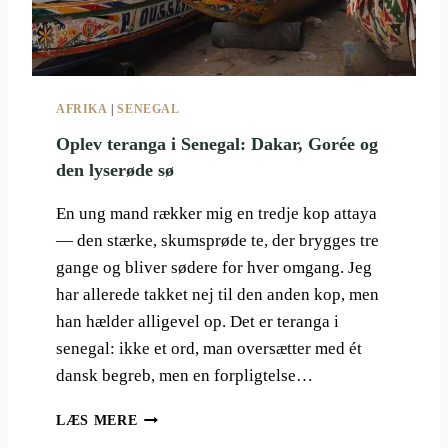
M
W
E
A
D
C
B
H
J
A
AFRIKA
|
SENEGAL
E
U
R
Oplev teranga i Senegal: Dakar, Gorée og
S
G
V
den lyserøde sø
G
I
O
N
En ung mand rækker mig en tredje kop attaya
R
M
— den stærke, skumsprøde te, der brygges tre
I
A
L
gange og bliver sødere for hver omgang. Jeg
R
L
K
har allerede takket nej til den anden kop, men
A
E
han hælder alligevel op. Det er teranga i
E
R
senegal: ikke et ord, man oversætter med ét
R
N
dansk begreb, men en forpligtelse…
E
,
O
LÆS MERE
O
P