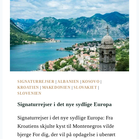
L
U
D
R
E
R
R
E
P
J
Å
S
M
E
E
R
G
I
E
D
T
E
M
T
SIGNATURREJSER
|
ALBANIEN
|
KOSOVO
|
E
N
KROATIEN
|
MAKEDONIEN
|
SLOVAKIET
|
R
Y
SLOVENIEN
E
E
Signaturrejser i det nye sydlige Europa
S
Y
D
Signaturrejser i det nye sydlige Europa: Fra
-
Kroatiens skjulte kyst til Montenegros vilde
E
bjerge For dig, der vil på opdagelse i uberørt
U