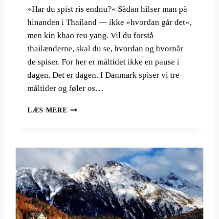
S
»Har du spist ris endnu?« Sådan hilser man på
T
hinanden i Thailand — ikke »hvordan går det«,
A
T
men kin khao reu yang. Vil du forstå
R
thailænderne, skal du se, hvordan og hvornår
E
de spiser. For her er måltidet ikke en pause i
J
dagen. Det er dagen. I Danmark spiser vi tre
S
E
måltider og føler os…
L
A
H
LÆS MERE
N
A
G
R
S
D
O
U
M
S
T
P
.
I
D
S
E
T
T
R
E