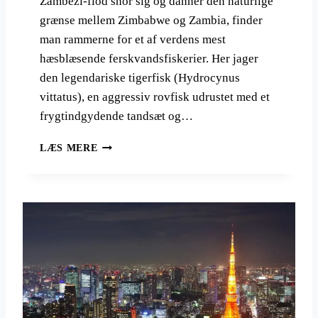
Zambezi-flod snor sig og danner den naturlige
grænse mellem Zimbabwe og Zambia, finder
man rammerne for et af verdens mest
hæsblæsende ferskvandsfiskerier. Her jager
den legendariske tigerfisk (Hydrocynus
vittatus), en aggressiv rovfisk udrustet med et
frygtindgydende tandsæt og…
M
LÆS MERE
E
D
S
N
Ø
R
E
N
I
D
E