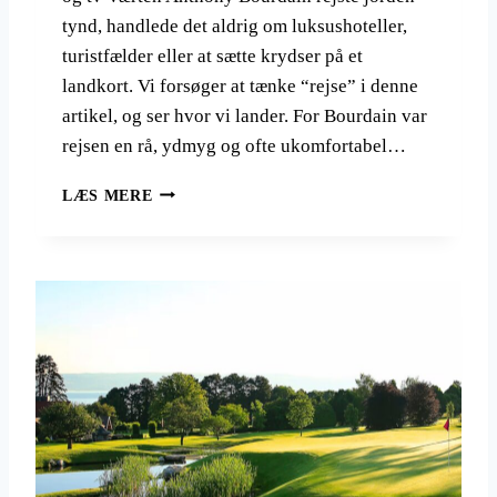
tynd, handlede det aldrig om luksushoteller,
turistfælder eller at sætte krydser på et
landkort. Vi forsøger at tænke “rejse” i denne
artikel, og ser hvor vi lander. For Bourdain var
rejsen en rå, ydmyg og ofte ukomfortabel…
A
LÆS MERE
N
T
H
O
N
Y
B
O
U
R
D
A
I