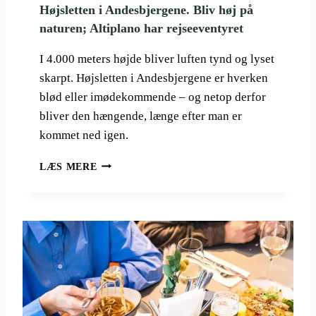
K
Højsletten i Andesbjergene. Bliv høj på
E
naturen; Altiplano har rejseeventyret
L
Æ
I 4.000 meters højde bliver luften tynd og lyset
N
skarpt. Højsletten i Andesbjergene er hverken
G
blød eller imødekommende – og netop derfor
E
R
bliver den hængende, længe efter man er
E
kommet ned igen.
T
O
H
LÆS MERE
K
Ø
Y
J
O
S
—
L
O
E
G
T
F
T
O
E
R
N
K
I