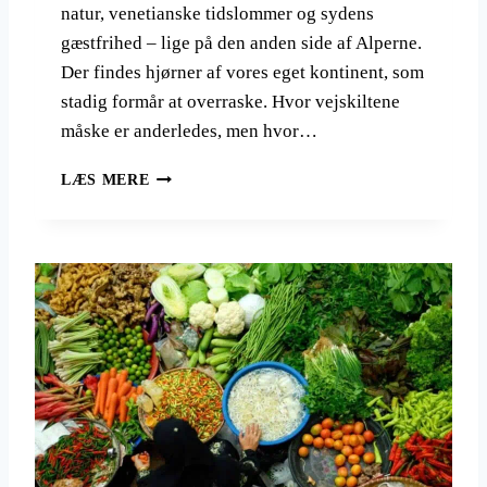
natur, venetianske tidslommer og sydens
R
O
gæstfrihed – lige på den anden side af Alperne.
P
Der findes hjørner af vores eget kontinent, som
A
stadig formår at overraske. Hvor vejskiltene
:
F
måske er anderledes, men hvor…
R
A
S
LÆS MERE
K
I
R
G
O
N
A
A
T
T
I
U
E
R
N
R
S
E
S
J
K
S
J
E
U
R