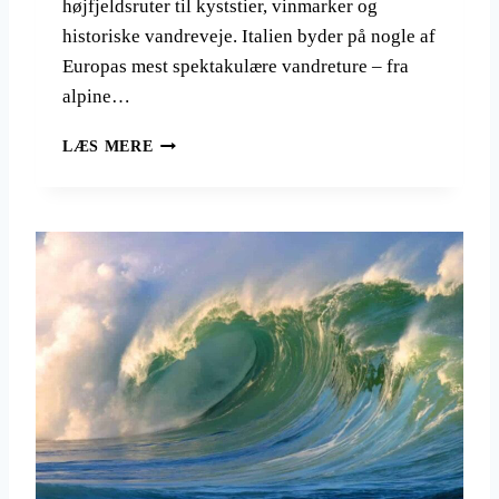
højfjeldsruter til kyststier, vinmarker og
historiske vandreveje. Italien byder på nogle af
Europas mest spektakulære vandreture – fra
alpine…
V
LÆS MERE
A
N
D
R
E
F
E
R
I
E
I
I
T
A
L