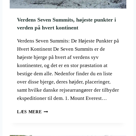
N
A
L
Verdens Seven Summits, højeste punkter i
P
verden på hvert kontinent
A
R
K
Verdens Seven Summits: De Højeste Punkter på
E
Hvert Kontinent De Seven Summits er de
R
højeste bjerge på hvert af verdens syv
Ø
kontinenter, og det er en stor præstation at
S
T
bestige dem alle. Nedenfor finder du en liste
R
over disse bjerge, deres højder, placeringer,
I
samt hvilke danske rejsearrangører der tilbyder
G
S
ekspeditioner til dem. 1. Mount Everest…
S
T
V
LÆS MERE
Ø
E
R
R
S
D
T
E