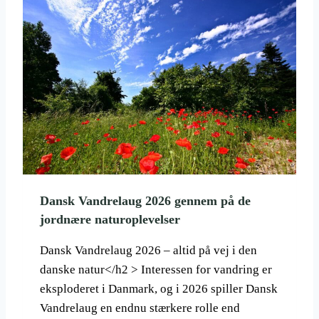
P
N
F
A
S
R
N
K
I
I
E
L
E
R
U
N
E
F
S
T
S
S
T
K
Ø
L
R
A
S
D
T
D
Dansk Vandrelaug 2026 gennem på de
E
E
jordnære naturoplevelser
T
E
K
Dansk Vandrelaug 2026 – altid på vej i den
S
danske natur</h2 > Interessen for vandring er
T
eksploderet i Danmark, og i 2026 spiller Dansk
E
Vandrelaug en endnu stærkere rolle end
N