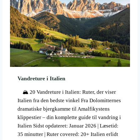
T
I
L
H
A
W
A
I
I
–
O
P
Vandreture i Italien
L
E
🏔️ 20 Vandreture i Italien: Ruter, der viser
V
H
Italien fra den bedste vinkel Fra Dolomitternes
A
dramatiske bjergkamme til Amalfikystens
W
klippestier – din komplette guide til vandring i
A
Italien Sidst opdateret: Januar 2026 | Læsetid:
I
I
35 minutter | Ruter covered: 20+ Italien erlidt
F