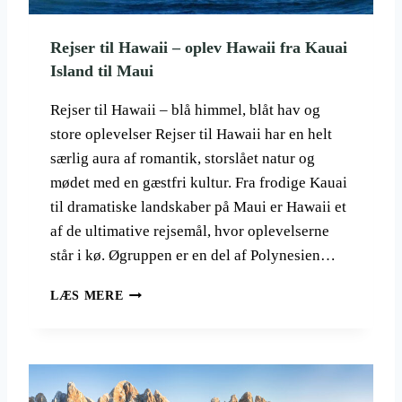
I
E
Rejser til Hawaii – oplev Hawaii fra Kauai
N
Island til Maui
:
D
E
Rejser til Hawaii – blå himmel, blåt hav og
N
store oplevelser Rejser til Hawaii har en helt
K
særlig aura af romantik, storslået natur og
O
mødet med en gæstfri kultur. Fra frodige Kauai
M
P
til dramatiske landskaber på Maui er Hawaii et
L
af de ultimative rejsemål, hvor oplevelserne
E
står i kø. Øgruppen er en del af Polynesien…
T
T
R
LÆS MERE
E
E
G
J
U
S
I
E
D
R
E