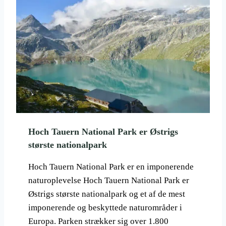
W
I
N
D
S
U
R
F
I
N
G
R
Hoch Tauern National Park er Østrigs
E
største nationalpark
J
S
E
Hoch Tauern National Park er en imponerende
M
naturoplevelse Hoch Tauern National Park er
Å
Østrigs største nationalpark og et af de mest
L
imponerende og beskyttede naturområder i
I
E
Europa. Parken strækker sig over 1.800