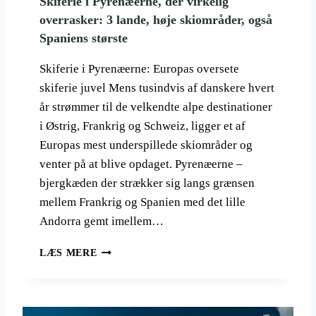
Skiferie i Pyrenæerne, der virkelig
overrasker: 3 lande, høje skiområder, også
Spaniens største
Skiferie i Pyrenæerne: Europas oversete
skiferie juvel Mens tusindvis af danskere hvert
år strømmer til de velkendte alpe destinationer
i Østrig, Frankrig og Schweiz, ligger et af
Europas mest underspillede skiområder og
venter på at blive opdaget. Pyrenæerne –
bjergkæden der strækker sig langs grænsen
mellem Frankrig og Spanien med det lille
Andorra gemt imellem…
S
LÆS MERE
K
I
F
E