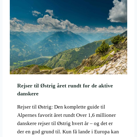
R
I
E
I
P
Y
R
E
N
Æ
E
R
N
Rejser til Østrig året rundt for de aktive
E
danskere
,
D
E
Rejser til Østrig: Den komplette guide til
R
Alpernes favorit året rundt Over 1,6 millioner
V
danskere rejser til Østrig hvert år – og det er
I
der en god grund til. Kun få lande i Europa kan
R