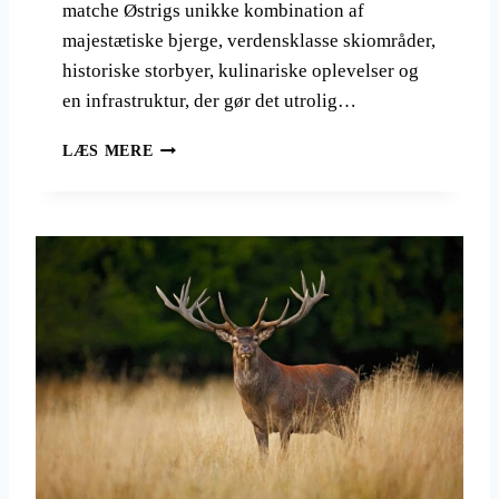
K
matche Østrigs unikke kombination af
E
majestætiske bjerge, verdensklasse skiområder,
L
historiske storbyer, kulinariske oplevelser og
I
G
en infrastruktur, der gør det utrolig…
O
V
R
LÆS MERE
E
E
R
J
R
S
A
E
S
R
K
T
E
I
R
L
:
Ø
3
S
L
T
A
R
N
I
D
G
E
Å