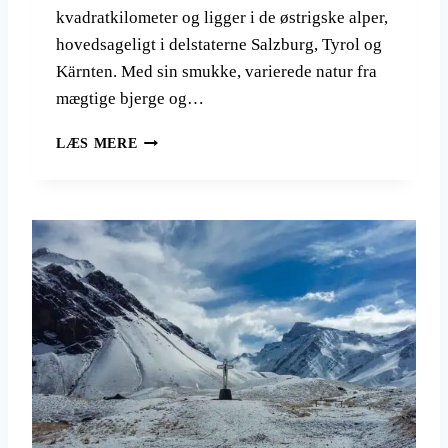
U
kvadratkilometer og ligger i de østrigske alper,
R
hovedsageligt i delstaterne Salzburg, Tyrol og
O
P
Kärnten. Med sin smukke, varierede natur fra
A
mægtige bjerge og…
H
LÆS MERE
O
C
H
T
A
U
E
R
N
N
A
T
I
O