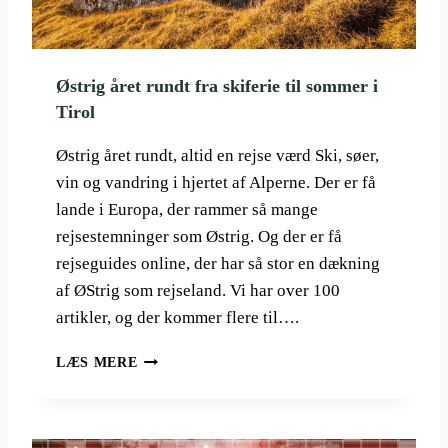
G
2
0
2
Østrig året rundt fra skiferie til sommer i
6
Tirol
G
E
N
Østrig året rundt, altid en rejse værd Ski, søer,
N
vin og vandring i hjertet af Alperne. Der er få
E
lande i Europa, der rammer så mange
M
rejsestemninger som Østrig. Og der er få
P
Å
rejseguides online, der har så stor en dækning
D
af ØStrig som rejseland. Vi har over 100
E
artikler, og der kommer flere til….
J
O
Ø
LÆS MERE
R
S
D
T
N
R
Æ
I
R