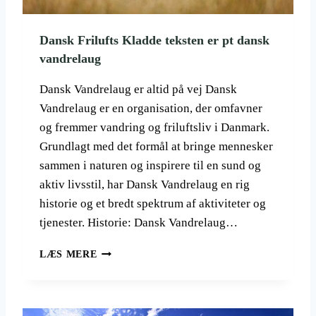
,
R
H
E
Dansk Frilufts Kladde teksten er pt dansk
Ø
T
vandrelaug
J
R
E
U
S
N
Dansk Vandrelaug er altid på vej Dansk
K
D
Vandrelaug er en organisation, der omfavner
I
T
og fremmer vandring og friluftsliv i Danmark.
O
F
Grundlagt med det formål at bringe mennesker
M
O
R
R
sammen i naturen og inspirere til en sund og
Å
D
aktiv livsstil, har Dansk Vandrelaug en rig
D
E
historie og et bredt spektrum af aktiviteter og
E
A
R
K
tjenester. Historie: Dansk Vandrelaug…
,
T
O
I
D
LÆS MERE
G
V
A
S
E
N
Å
D
S
S
A
K