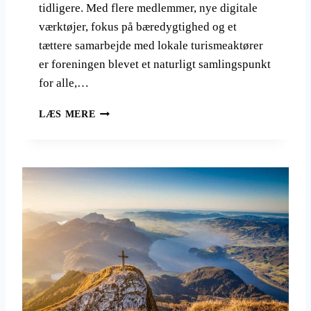
E
tidligere. Med flere medlemmer, nye digitale
R
værktøjer, fokus på bæredygtighed og et
P
tættere samarbejde med lokale turismeaktører
T
D
er foreningen blevet et naturligt samlingspunkt
A
for alle,…
N
S
D
LÆS MERE
K
A
V
N
A
S
N
K
D
V
R
A
E
N
L
D
A
R
U
E
G
L
A
U