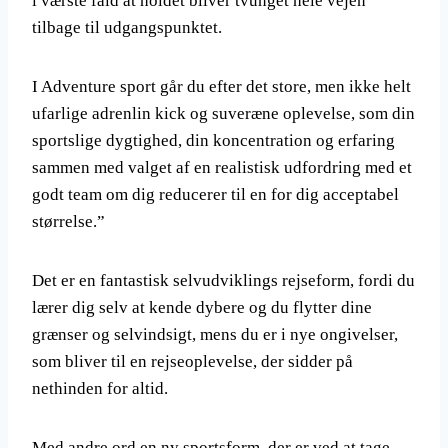
i værste fald at holdet bliver tvunget hele vejen
tilbage til udgangspunktet.
I Adventure sport går du efter det store, men ikke helt
ufarlige adrenlin kick og suveræne oplevelse, som din
sportslige dygtighed, din koncentration og erfaring
sammen med valget af en realistisk udfordring med et
godt team om dig reducerer til en for dig acceptabel
størrelse.”
Det er en fantastisk selvudviklings rejseform, fordi du
lærer dig selv at kende dybere og du flytter dine
grænser og selvindsigt, mens du er i nye ongivelser,
som bliver til en rejseoplevelse, der sidder på
nethinden for altid.
Med andre ord en ny sportsform, der er ved at tage