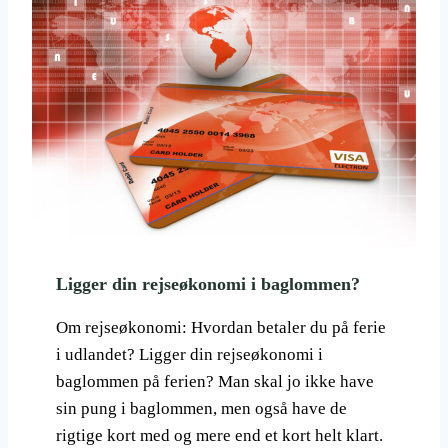
G
E
Å
N
R
A
E
T
T
U
R
R
U
O
N
P
D
L
T
E
F
V
R
E
A
L
Ligger din rejseøkonomi i baglommen?
S
S
K
E
Om rejseøkonomi: Hvordan betaler du på ferie
I
R
F
i udlandet? Ligger din rejseøkonomi i
E
baglommen på ferien? Man skal jo ikke have
R
sin pung i baglommen, men også have de
I
rigtige kort med og mere end et kort helt klart.
E