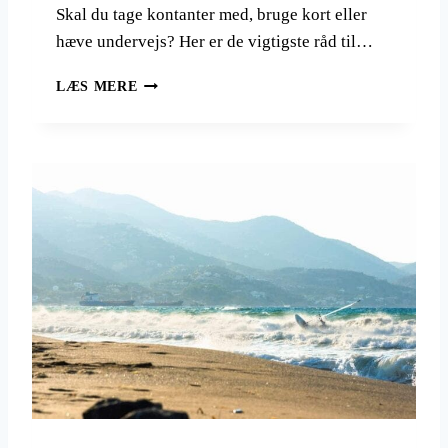
T
Skal du tage kontanter med, bruge kort eller
I
hæve undervejs? Her er de vigtigste råd til…
L
S
L
LÆS MERE
O
I
M
G
M
G
E
E
R
R
I
D
T
I
I
N
R
R
O
E
L
J
S
E
Ø
K
O
N