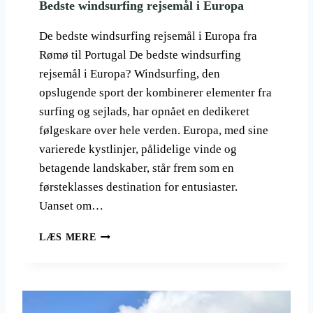
Bedste windsurfing rejsemål i Europa
O
M
De bedste windsurfing rejsemål i Europa fra
I
I
Rømø til Portugal De bedste windsurfing
B
rejsemål i Europa? Windsurfing, den
A
opslugende sport der kombinerer elementer fra
G
surfing og sejlads, har opnået en dedikeret
L
O
følgeskare over hele verden. Europa, med sine
M
varierede kystlinjer, pålidelige vinde og
M
betagende landskaber, står frem som en
E
N
førsteklasses destination for entusiaster.
?
Uanset om…
B
LÆS MERE
E
D
S
T
E