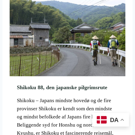
E
N
N
S
A
S
T
E
I
V
O
E
N
N
A
S
L
U
P
M
A
M
R
I
K
T
Shikoku 88, den japanske pilgrimsrute
S
,
Shikoku – Japans mindste hovedø og de fire
H
Ø
provinser Shikoku er kendt som den mindste
J
og mindst befolkede af Japans fire hovedøer.
DA
E
Beliggende syd for Honshu og nordøst for
S
Kyushu, er Shikoku et fascinerende rejsemål,
T