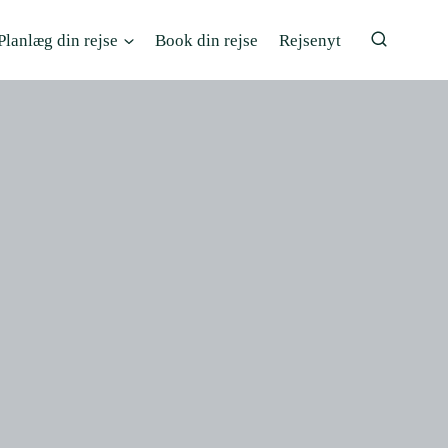
Planlæg din rejse
Book din rejse
Rejsenyt