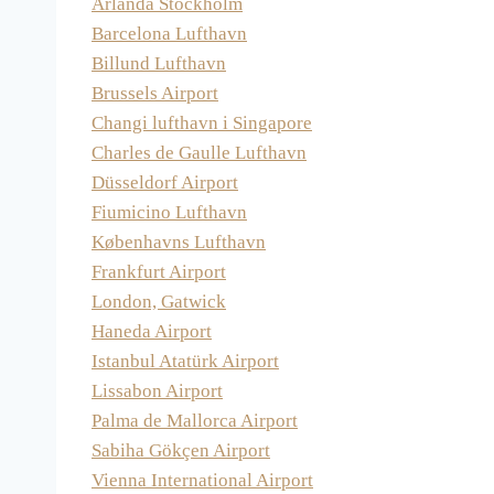
Arlanda Stockholm
Barcelona Lufthavn
Billund Lufthavn
Brussels Airport
Changi lufthavn i Singapore
Charles de Gaulle Lufthavn
Düsseldorf Airport
Fiumicino Lufthavn
Københavns Lufthavn
Frankfurt Airport
London, Gatwick
Haneda Airport
Istanbul Atatürk Airport
Lissabon Airport
Palma de Mallorca Airport
Sabiha Gökçen Airport
Vienna International Airport