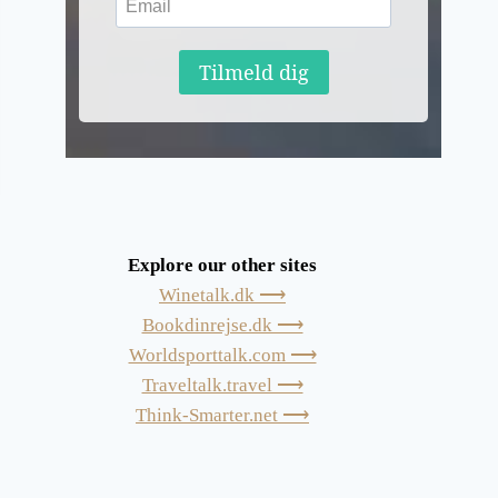
Tilmeld dig
Explore our other sites
Winetalk.dk ⟶
Bookdinrejse.dk ⟶
Worldsporttalk.com ⟶
Traveltalk.travel ⟶
Think-Smarter.net ⟶