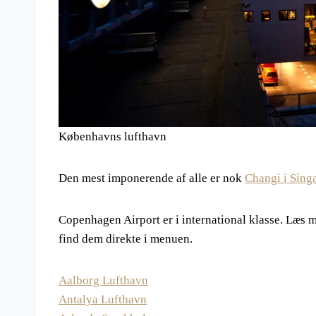
Københavns lufthavn
Den mest imponerende af alle er nok
Changi i Sing
Copenhagen Airport er i international klasse. Læs m
find dem direkte i menuen.
Aalborg Lufthavn
Antalya Lufthavn