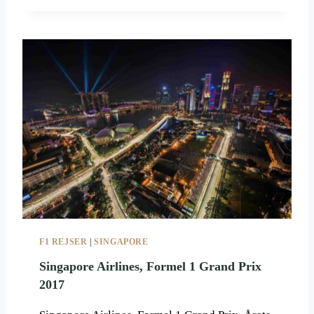
L
E
F
O
R
M
E
L
1
L
Ø
B
2
0
2
0
F1 REJSER
|
SINGAPORE
Singapore Airlines, Formel 1 Grand Prix
2017