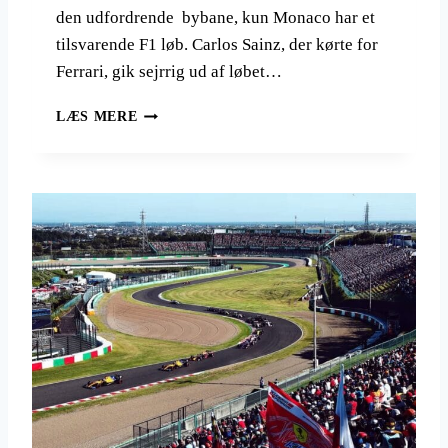
E
den udfordrende bybane, kun Monaco har et
R
tilsvarende F1 løb. Carlos Sainz, der kørte for
V
Æ
Ferrari, gik sejrrig ud af løbet…
R
D
F
LÆS MERE
E
1
T
S
B
I
E
N
R
G
Ø
A
M
P
T
O
E
R
R
E
A
A
C
I
E
R
L
I
N