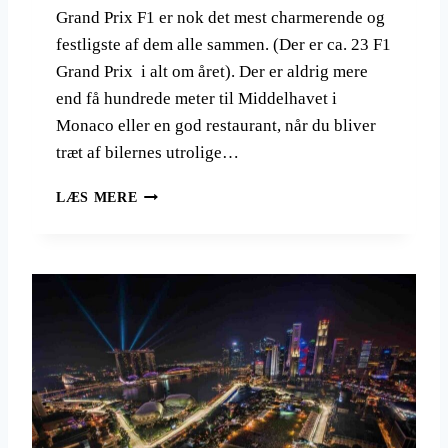
2
Grand Prix F1 er nok det mest charmerende og
3
festligste af dem alle sammen. (Der er ca. 23 F1
Grand Prix i alt om året). Der er aldrig mere
end få hundrede meter til Middelhavet i
Monaco eller en god restaurant, når du bliver
træt af bilernes utrolige…
M
LÆS MERE
O
N
A
C
O
G
R
A
N
D
P
R