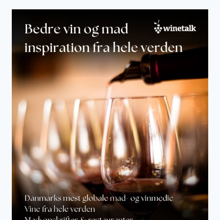
I
X
2
0
1
7