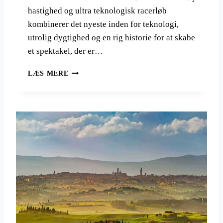
hastighed og ultra teknologisk racerløb
kombinerer det nyeste inden for teknologi,
utrolig dygtighed og en rig historie for at skabe
et spektakel, der er…
F
LÆS MERE
1
G
R
A
N
D
P
R
I
X