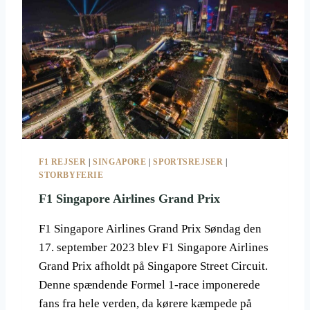
G
R
A
N
D
P
R
I
X
I
L
F1 REJSER
|
SINGAPORE
|
SPORTSREJSER
|
A
STORBYFERIE
S
V
F1 Singapore Airlines Grand Prix
E
G
F1 Singapore Airlines Grand Prix Søndag den
A
17. september 2023 blev F1 Singapore Airlines
S
Grand Prix afholdt på Singapore Street Circuit.
,
O
Denne spændende Formel 1-race imponerede
V
fans fra hele verden, da kørere kæmpede på