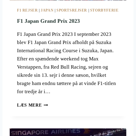
E
F1 REJSER
|
JAPAN
|
SPORTSREJSER
|
STORBYFERIE
S
G
F1 Japan Grand Prix 2023
R
A
F1 Japan Grand Prix 2023 I september 2023
N
blev F1 Japan Grand Prix afholdt på Suzuka
D
International Racing Course i Suzuka, Japan.
P
R
Efter en spændende weekend tog Max
I
Verstappen, fra Red Bull Racing, sejren og
X
sikrede sin 13. sejr i denne sæson, hvilket
bragte ham endnu tættere på at vinde F1-titlen
for tredje år i…
F
LÆS MERE
1
J
A
P
A