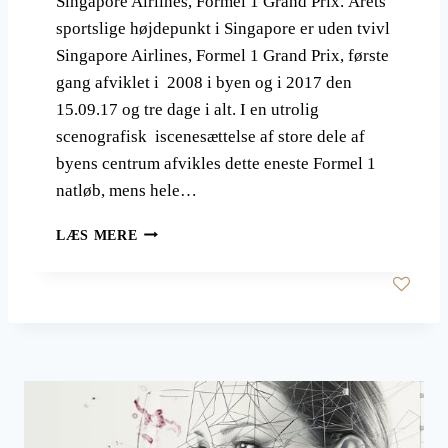
Singapore Airlines, Formel 1 Grand Prix. Årets
sportslige højdepunkt i Singapore er uden tvivl
Singapore Airlines, Formel 1 Grand Prix, første
gang afviklet i 2008 i byen og i 2017 den
15.09.17 og tre dage i alt. I en utrolig
scenografisk iscenesættelse af store dele af
byens centrum afvikles dette eneste Formel 1
natløb, mens hele…
S
LÆS MERE
I
N
G
A
P
O
R
E
A
I