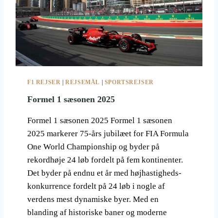
B
E
R
Ø
M
T
E
J
F1 REJSER
|
REJSEMÅL
|
SPORTSREJSER
E
T
Formel 1 sæsonen 2025
S
E
Formel 1 sæsonen 2025 Formel 1 sæsonen
T
2025 markerer 75-års jubilæet for FIA Formula
I
One World Championship og byder på
M
O
rekordhøje 24 løb fordelt på fem kontinenter.
N
Det byder på endnu et år med højhastigheds-
T
konkurrence fordelt på 24 løb i nogle af
E
verdens mest dynamiske byer. Med en
C
A
blanding af historiske baner og moderne