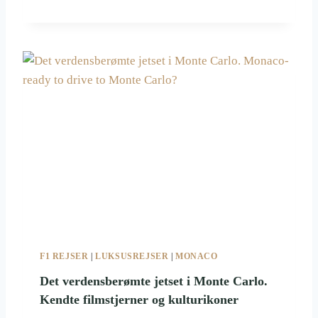
O
R
M
E
L
1
R
E
J
S
E
R
2
0
2
6
F1 REJSER
|
LUKSUSREJSER
|
MONACO
Det verdensberømte jetset i Monte Carlo.
Kendte filmstjerner og kulturikoner