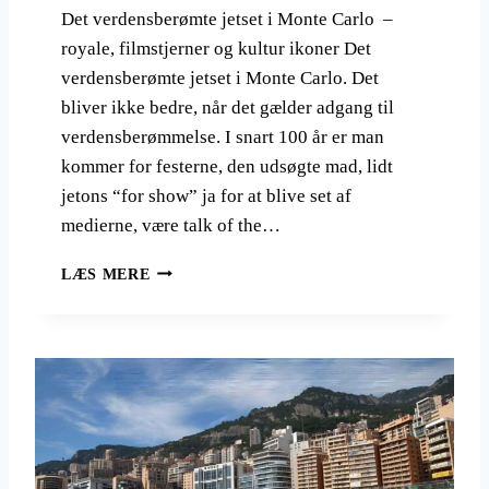
Det verdensberømte jetset i Monte Carlo –
royale, filmstjerner og kultur ikoner Det
verdensberømte jetset i Monte Carlo. Det
bliver ikke bedre, når det gælder adgang til
verdensberømmelse. I snart 100 år er man
kommer for festerne, den udsøgte mad, lidt
jetons “for show” ja for at blive set af
medierne, være talk of the…
D
LÆS MERE
E
T
V
E
R
D
E
N
S