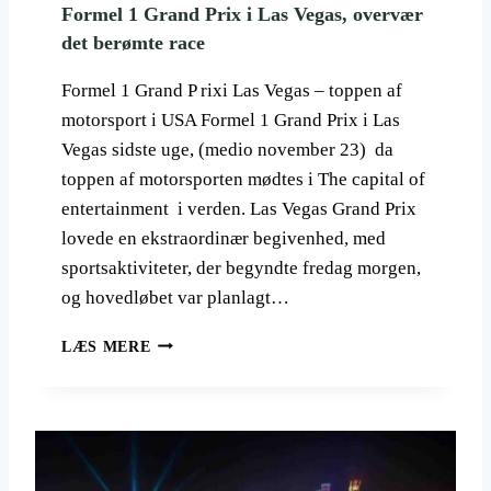
Formel 1 Grand Prix i Las Vegas, overvær
O
det berømte race
G
K
U
Formel 1 Grand P rixi Las Vegas – toppen af
L
motorsport i USA Formel 1 Grand Prix i Las
T
Vegas sidste uge, (medio november 23) da
U
toppen af motorsporten mødtes i The capital of
R
I
entertainment i verden. Las Vegas Grand Prix
K
lovede en ekstraordinær begivenhed, med
O
sportsaktiviteter, der begyndte fredag morgen,
N
E
og hovedløbet var planlagt…
R
F
LÆS MERE
O
R
M
E
L
1