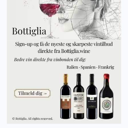
R
L
I
N
E
S
,
F
O
R
M
E
L
1
G
R
A
N
D
P
R