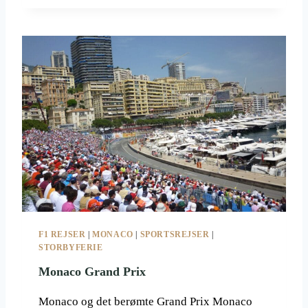
A
L
I
E
N
S
K
E
F
1
G
R
A
N
D
P
F1 REJSER
|
MONACO
|
SPORTSREJSER
|
R
STORBYFERIE
I
X
Monaco Grand Prix
2
0
Monaco og det berømte Grand Prix Monaco