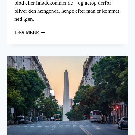
blød eller imødekommende – og netop derfor
bliver den hængende, længe efter man er kommet
ned igen.
HØJSLETTEN
LÆS MERE
I
ANDESBJERGENE.
BLIV
HØJ
PÅ
NATUREN;
ALTIPLANO
HAR
REJSEEVENTYRET