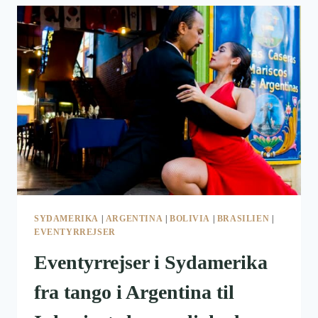
ARGENTINA
SYDAMERIKA
|
ARGENTINA
|
BOLIVIA
|
BRASILIEN
|
EVENTYRREJSER
Eventyrrejser i Sydamerika
fra tango i Argentina til