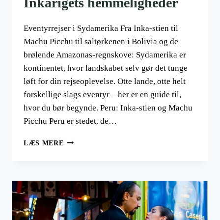
Inkarigets hemmeligheder
Eventyrrejser i Sydamerika Fra Inka-stien til
Machu Picchu til saltørkenen i Bolivia og de
brølende Amazonas-regnskove: Sydamerika er
kontinentet, hvor landskabet selv gør det tunge
løft for din rejseoplevelse. Otte lande, otte helt
forskellige slags eventyr – her er en guide til,
hvor du bør begynde. Peru: Inka-stien og Machu
Picchu Peru er stedet, de…
EVENTYRREJSER
LÆS MERE
I
SYDAMERIKA
FRA
TANGO
I
ARGENTINA
TIL