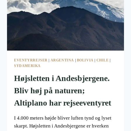
EVENTYRREJSER
|
ARGENTINA
|
BOLIVIA
|
CHILE
|
SYDAMERIKA
Højsletten i Andesbjergene.
Bliv høj på naturen;
Altiplano har rejseeventyret
I 4.000 meters højde bliver luften tynd og lyset
skarpt. Højsletten i Andesbjergene er hverken