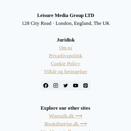
Leisure Media Group LTD
128 City Road · London, England, The UK
Juridisk
Om os
Privatlivspolitik
Cookie Policy
Vilkår og betingelser
Explore our other sites
Winetalk.dk ⟶
Bookdinrejse.dk ⟶