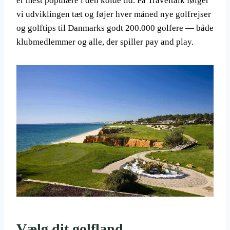
er mest populære i den kolde tid. På Traveltalk følger
vi udviklingen tæt og føjer hver måned nye golfrejser
og golftips til Danmarks godt 200.000 golfere — både
klubmedlemmer og alle, der spiller pay and play.
Vælg dit golfland