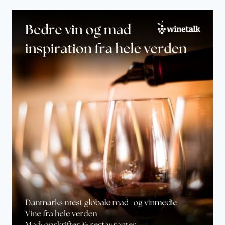
I
2
4
T
I
M
E
R