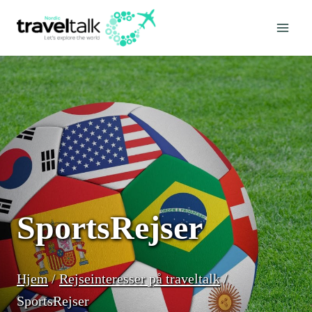
Fortsæt
til
indhold
SportsRejser
Hjem
/
Rejseinteresser på traveltalk
/
SportsRejser