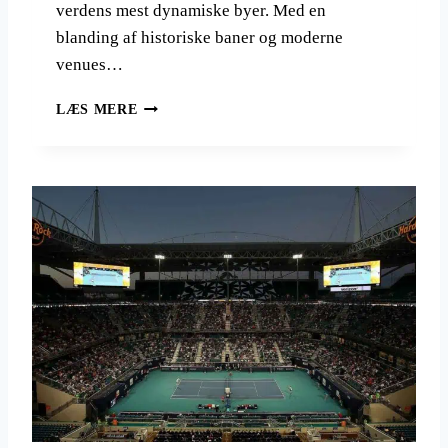
verdens mest dynamiske byer. Med en
5
blanding af historiske baner og moderne
venues…
F
LÆS MERE
O
R
M
E
L
1
S
Æ
S
O
N
E
N
2
0
2