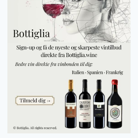
T
M
E
R
E
E
N
D
B
R
Ø
L
E
N
D
E
B
I
L
E
R