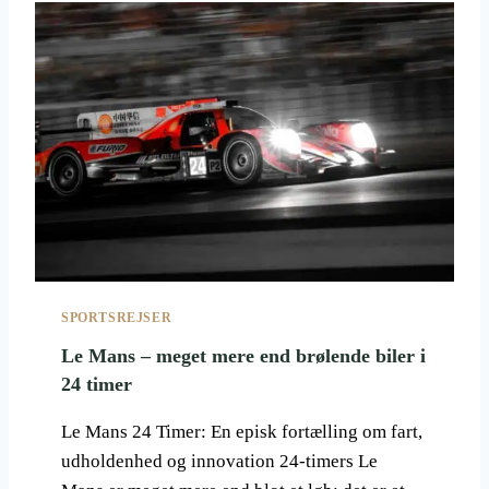
K
T
S
W
O
R
L
D
,
T
I
D
L
I
G
SPORTSREJSER
E
R
Le Mans – meget mere end brølende biler i
E
24 timer
K
E
Le Mans 24 Timer: En episk fortælling om fart,
N
udholdenhed og innovation 24-timers Le
D
T