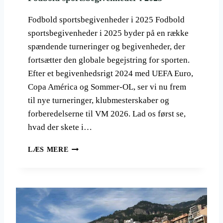
T
I
E
M
Fodbold sportsbegivenheder i 2025 Fodbold
C
E
Y
sportsbegivenheder i 2025 byder på en række
R
K
spændende turneringer og begivenheder, der
S
E
O
fortsætter den globale begejstring for sporten.
L
U
Efter et begivenhedsrigt 2024 med UEFA Euro,
L
T
Ø
Copa América og Sommer-OL, ser vi nu frem
-
B
til nye turneringer, klubmesterskaber og
O
F
forberedelserne til VM 2026. Lad os først se,
-
hvad der skete i…
T
H
F
LÆS MERE
I
O
S
D
W
B
O
O
R
L
L
D
D
S