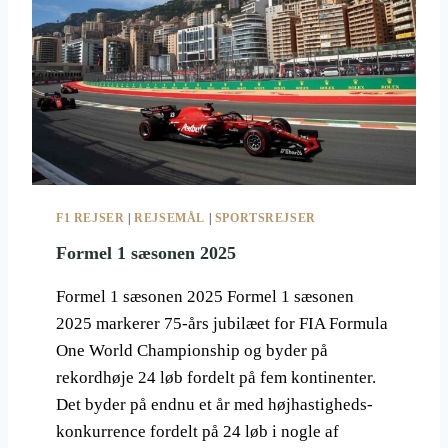
B
P
I
O
L
R
R
T
A
S
C
B
E
E
G
I
V
F1 REJSER
|
REJSEMÅL
|
SPORTSREJSER
E
N
Formel 1 sæsonen 2025
H
E
Formel 1 sæsonen 2025 Formel 1 sæsonen
D
2025 markerer 75-års jubilæet for FIA Formula
E
One World Championship og byder på
R
I
rekordhøje 24 løb fordelt på fem kontinenter.
2
Det byder på endnu et år med højhastigheds-
0
konkurrence fordelt på 24 løb i nogle af
2