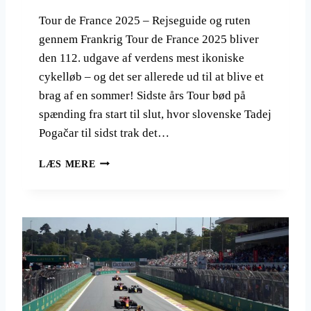
M
Tour de France 2025 – Rejseguide og ruten
Å
gennem Frankrig Tour de France 2025 bliver
L
I
den 112. udgave af verdens mest ikoniske
E
cykelløb – og det ser allerede ud til at blive et
U
brag af en sommer! Sidste års Tour bød på
R
spænding fra start til slut, hvor slovenske Tadej
O
P
Pogačar til sidst trak det…
A
T
LÆS MERE
O
U
R
D
E
F
R
A
N
C