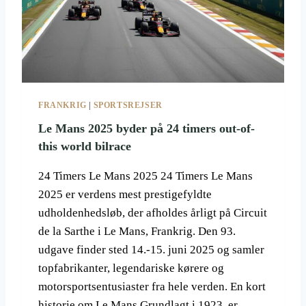
E
2
0
2
5
–
R
FRANKRIG
|
SPORTSREJSER
U
T
Le Mans 2025 byder på 24 timers out-of-
E
this world bilrace
N
,
24 Timers Le Mans 2025 24 Timers Le Mans
E
2025 er verdens mest prestigefyldte
T
A
udholdenhedsløb, der afholdes årligt på Circuit
P
de la Sarthe i Le Mans, Frankrig. Den 93.
E
udgave finder sted 14.-15. juni 2025 og samler
R
topfabrikanter, legendariske kørere og
O
G
motorsportsentusiaster fra hele verden. En kort
R
historie om Le Mans Grundlagt i 1923, er…