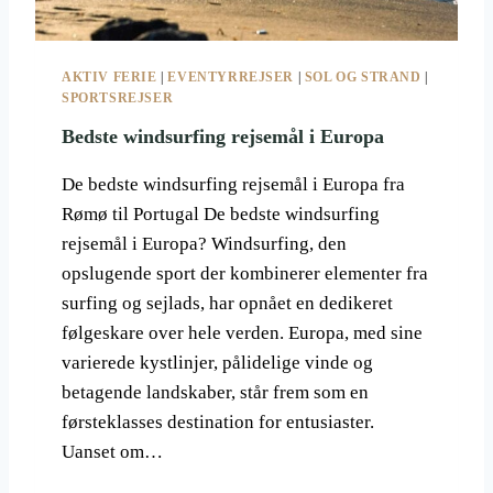
2
0
2
AKTIV FERIE
|
EVENTYRREJSER
|
SOL OG STRAND
|
6
SPORTSREJSER
G
E
Bedste windsurfing rejsemål i Europa
N
N
De bedste windsurfing rejsemål i Europa fra
E
Rømø til Portugal De bedste windsurfing
M
rejsemål i Europa? Windsurfing, den
P
Å
opslugende sport der kombinerer elementer fra
D
surfing og sejlads, har opnået en dedikeret
E
følgeskare over hele verden. Europa, med sine
J
varierede kystlinjer, pålidelige vinde og
O
R
betagende landskaber, står frem som en
D
førsteklasses destination for entusiaster.
N
Uanset om…
Æ
R