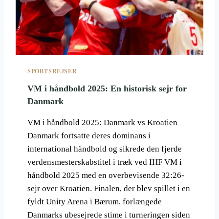
E
R
D
E
N
F
Ø
SPORTSREJSER
R
E
VM i håndbold 2025: En historisk sejr for
N
Danmark
D
E
VM i håndbold 2025: Danmark vs Kroatien
G
Danmark fortsatte deres dominans i
L
O
international håndbold og sikrede den fjerde
B
verdensmesterskabstitel i træk ved IHF VM i
A
håndbold 2025 med en overbevisende 32:26-
L
sejr over Kroatien. Finalen, der blev spillet i en
E
T
fyldt Unity Arena i Bærum, forlængede
U
Danmarks ubesejrede stime i turneringen siden
R