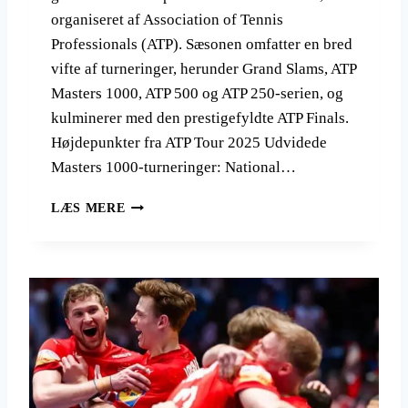
organiseret af Association of Tennis
Professionals (ATP). Sæsonen omfatter en bred
vifte af turneringer, herunder Grand Slams, ATP
Masters 1000, ATP 500 og ATP 250-serien, og
kulminerer med den prestigefyldte ATP Finals.
Højdepunkter fra ATP Tour 2025 Udvidede
Masters 1000-turneringer: National…
A
LÆS MERE
T
P
T
O
U
R
2
0
2
5