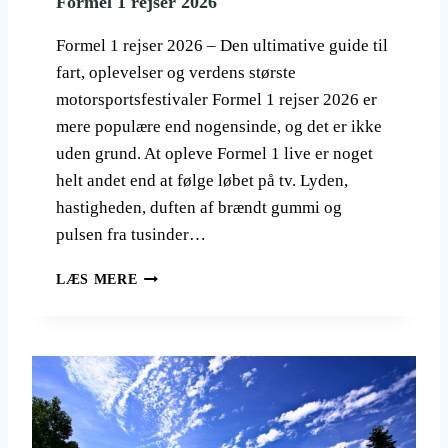
Formel 1 rejser 2026
Formel 1 rejser 2026 – Den ultimative guide til
fart, oplevelser og verdens største
motorsportsfestivaler Formel 1 rejser 2026 er
mere populære end nogensinde, og det er ikke
uden grund. At opleve Formel 1 live er noget
helt andet end at følge løbet på tv. Lyden,
hastigheden, duften af brændt gummi og
pulsen fra tusinder…
F
LÆS MERE
O
R
M
E
L
1
R
E