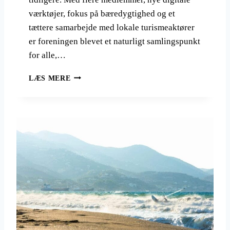
værktøjer, fokus på bæredygtighed og et
tættere samarbejde med lokale turismeaktører
er foreningen blevet et naturligt samlingspunkt
for alle,…
D
LÆS MERE
A
N
S
K
V
A
N
D
R
E
L
A
U
G