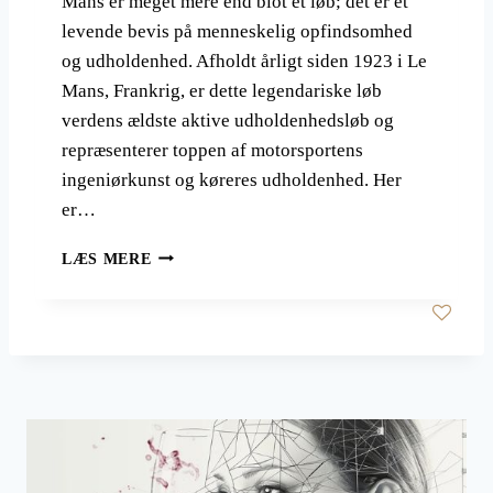
Mans er meget mere end blot et løb; det er et
S
levende bevis på menneskelig opfindsomhed
O
og udholdenhed. Afholdt årligt siden 1923 i Le
M
Mans, Frankrig, er dette legendariske løb
S
P
verdens ældste aktive udholdenhedsløb og
O
repræsenterer toppen af motorsportens
R
ingeniørkunst og køreres udholdenhed. Her
T
M
er…
A
S
L
LÆS MERE
T
E
E
M
R
A
N
S
–
M
E
G
E