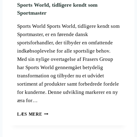
I
Sports World, tidligere kendt som
E
S
T
Sportmaster
T
E
O
N
Sports World Sports World, tidligere kendt som
R
N
Sportmaster, er en førende dansk
I
I
S
sportsforhandler, der tilbyder en omfattende
S
K
indkøbsoplevelse for alle sportslige behov.
S
Med sin nylige overtagelse af Frasers Group
E
har Sports World gennemgået betydelig
J
R
transformation og tilbyder nu et udvidet
F
sortiment af produkter samt forbedrede fordele
O
for kunderne. Denne udvikling markerer en ny
R
D
æra for…
A
N
S
LÆS MERE
M
P
A
O
R
R