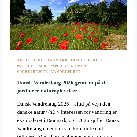
J
S
E
R
2
0
2
6
AKTIV FERIE
|
DANMARK
|
FAMILIEFERIE
|
NATURREJSER
|
PAPUA NY GUINEA
|
SPORTSREJSER
|
VANDREFERIE
Dansk Vandrelaug 2026 gennem på de
jordnære naturoplevelser
Dansk Vandrelaug 2026 – altid på vej i den
danske natur</h2 > Interessen for vandring er
eksploderet i Danmark, og i 2026 spiller Dansk
Vandrelaug en endnu stærkere rolle end
tidligere. Med flere medlemmer, nye digitale