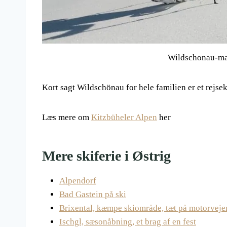
Wildschonau-ma
Kort sagt Wildschönau for hele familien er et rejse
Læs mere om
Kitzbüheler Alpen
her
Mere skiferie i Østrig
Alpendorf
Bad Gastein på ski
Brixental, kæmpe skiområde, tæt på motorveje
Ischgl, sæsonåbning, et brag af en fest