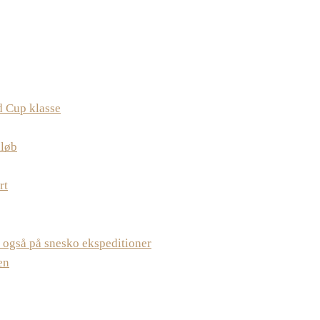
d Cup klasse
iløb
rt
 også på snesko ekspeditioner
en