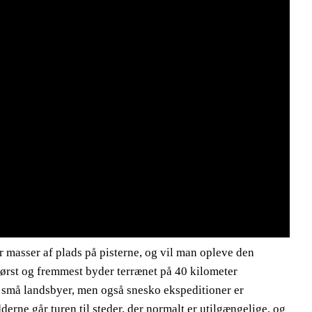
r masser af plads på pisterne, og vil man opleve den
 Først og fremmest byder terrænet på 40 kilometer
 små landsbyer, men også snesko ekspeditioner er
rne går turen til steder, der normalt er utilgængelige, og