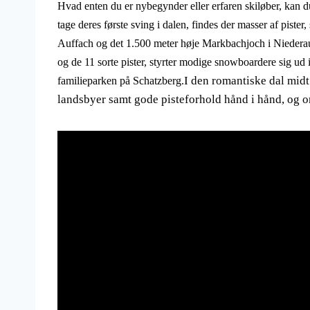
Hvad enten du er nybegynder eller erfaren skiløber, kan 
tage deres første sving i dalen, findes der masser af piste
Auffach og det 1.500 meter høje Markbachjoch i Niederau.
og de 11 sorte pister, styrter modige snowboardere sig ud 
I den romantiske dal mid
familieparken på Schatzberg.
landsbyer samt gode pisteforhold hånd i hånd, og om