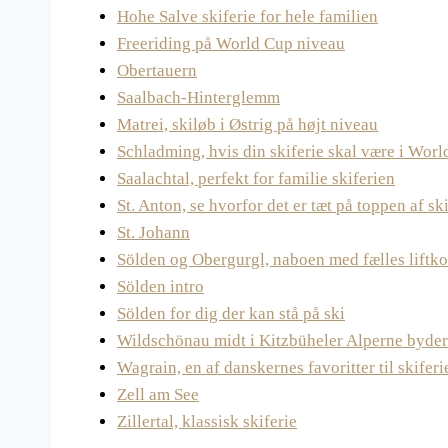
Hohe Salve skiferie for hele familien
Freeriding på World Cup niveau
Obertauern
Saalbach-Hinterglemm
Matrei, skiløb i Østrig på højt niveau
Schladming, hvis din skiferie skal være i Worl
Saalachtal, perfekt for familie skiferien
St. Anton, se hvorfor det er tæt på toppen af sk
St. Johann
Sölden og Obergurgl, naboen med fælles liftko
Sölden intro
Sölden for dig der kan stå på ski
Wildschönau midt i Kitzbüheler Alperne byder
Wagrain, en af danskernes favoritter til skiferi
Zell am See
Zillertal, klassisk skiferie