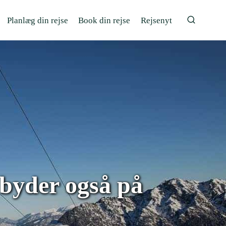
Planlæg din rejse
Book din rejse
Rejsenyt
 byder også på