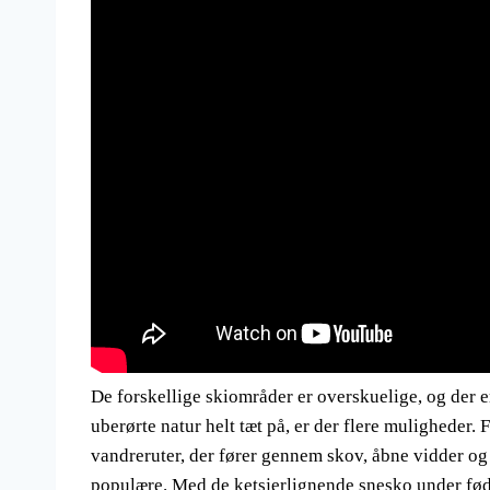
De forskellige skiområder er overskuelige, og der e
uberørte natur helt tæt på, er der flere muligheder.
vandreruter, der fører gennem skov, åbne vidder og
populære. Med de ketsjerlignende snesko under fødde