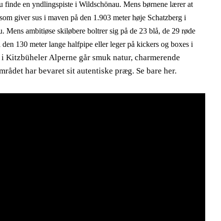
du finde en yndlingspiste i Wildschönau. Mens børnene lærer at
r, som giver sus i maven på den 1.903 meter høje Schatzberg i
 Mens ambitiøse skiløbere boltrer sig på de 23 blå, de 29 røde
i den 130 meter lange halfpipe eller leger på kickers og boxes i
t i Kitzbüheler Alperne går smuk natur, charmerende
rådet har bevaret sit autentiske præg. Se bare her.