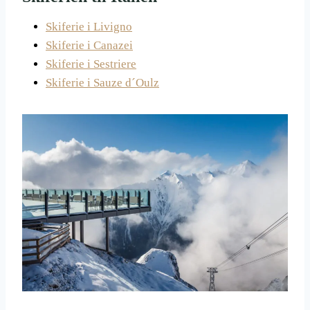
Skiferie i Livigno
Skiferie i Canazei
Skiferie i Sestriere
Skiferie i Sauze d´Oulz