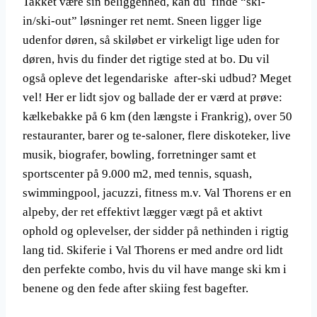
Takket være sin beliggenhed, kan du finde “ski-
in/ski-out” løsninger ret nemt. Sneen ligger lige
udenfor døren, så skiløbet er virkeligt lige uden for
døren, hvis du finder det rigtige sted at bo. Du vil
også opleve det legendariske after-ski udbud? Meget
vel! Her er lidt sjov og ballade der er værd at prøve:
kælkebakke på 6 km (den længste i Frankrig), over 50
restauranter, barer og te-saloner, flere diskoteker, live
musik, biografer, bowling, forretninger samt et
sportscenter på 9.000 m2, med tennis, squash,
swimmingpool, jacuzzi, fitness m.v. Val Thorens er en
alpeby, der ret effektivt lægger vægt på et aktivt
ophold og oplevelser, der sidder på nethinden i rigtig
lang tid. Skiferie i Val Thorens er med andre ord lidt
den perfekte combo, hvis du vil have mange ski km i
benene og den fede after skiing fest bagefter.