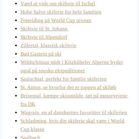
Værd at vide om skiferie til Ischgl
Hohe Salve skiferie for hele familien
Freeriding på World Cup niveau
Skiferie til St. Johann
Skiferie til Alpendorf
Zillertal, klassisk skiferie
Bad Gastein på ski
Wildschönau midt i Kitzbüheler Alperne byder
også på snesko ekspeditioner
Saalachtal, perfekt for familie skiferien
St. Anton, se hvorfor det er toppen af skiløb
Brixental, kæmpe skiområde, tæt på motorvejene
fra DK
Wagrain, en af danskernes favoritter til skiferien
Schladming, hvis din skiferie skal være i World
Cup klasse
Saalbach