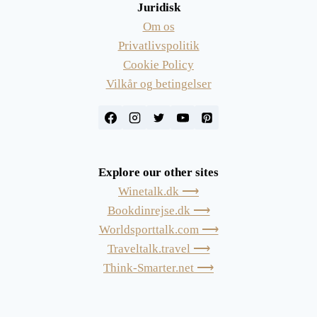
Juridisk
Om os
Privatlivspolitik
Cookie Policy
Vilkår og betingelser
Explore our other sites
Winetalk.dk ⟶
Bookdinrejse.dk ⟶
Worldsporttalk.com ⟶
Traveltalk.travel ⟶
Think-Smarter.net ⟶