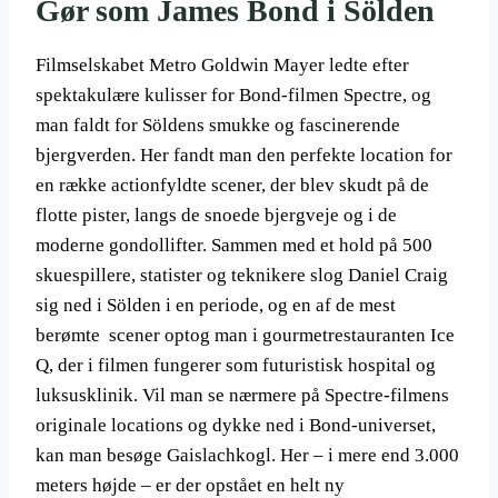
Gør som James Bond i Sölden
Filmselskabet Metro Goldwin Mayer ledte efter
spektakulære kulisser for Bond-filmen Spectre, og
man faldt for Söldens smukke og fascinerende
bjergverden. Her fandt man den perfekte location for
en række actionfyldte scener, der blev skudt på de
flotte pister, langs de snoede bjergveje og i de
moderne gondollifter. Sammen med et hold på 500
skuespillere, statister og teknikere slog Daniel Craig
sig ned i Sölden i en periode, og en af de mest
berømte scener optog man i gourmetrestauranten Ice
Q, der i filmen fungerer som futuristisk hospital og
luksusklinik. Vil man se nærmere på Spectre-filmens
originale locations og dykke ned i Bond-universet,
kan man besøge Gaislachkogl. Her – i mere end 3.000
meters højde – er der opstået en helt ny