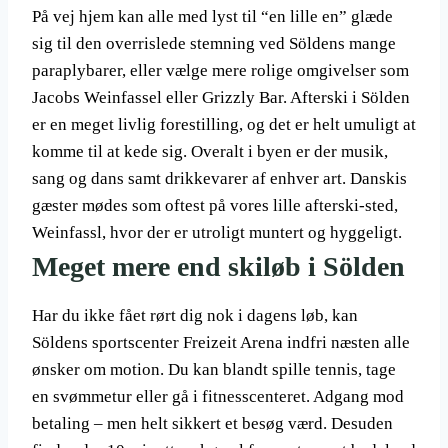
På vej hjem kan alle med lyst til “en lille en” glæde
sig til den overrislede stemning ved Söldens mange
paraplybarer, eller vælge mere rolige omgivelser som
Jacobs Weinfassel eller Grizzly Bar. Afterski i Sölden
er en meget livlig forestilling, og det er helt umuligt at
komme til at kede sig. Overalt i byen er der musik,
sang og dans samt drikkevarer af enhver art. Danskis
gæster mødes som oftest på vores lille afterski-sted,
Weinfassl, hvor der er utroligt muntert og hyggeligt.
Meget mere end skiløb i Sölden
Har du ikke fået rørt dig nok i dagens løb, kan
Söldens sportscenter Freizeit Arena indfri næsten alle
ønsker om motion. Du kan blandt spille tennis, tage
en svømmetur eller gå i fitnesscenteret. Adgang mod
betaling – men helt sikkert et besøg værd. Desuden