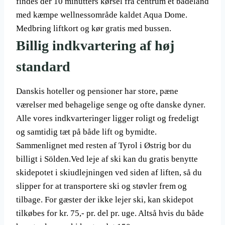
findes der 10 minutters kørsel fra centrum et badeland
med kæmpe wellnessområde kaldet Aqua Dome.
Medbring liftkort og kør gratis med bussen.
Billig indkvartering af høj
standard
Danskis hoteller og pensioner har store, pæne
værelser med behagelige senge og ofte danske dyner.
Alle vores indkvarteringer ligger roligt og fredeligt
og samtidig tæt på både lift og bymidte.
Sammenlignet med resten af Tyrol i Østrig bor du
billigt i Sölden.Ved leje af ski kan du gratis benytte
skidepotet i skiudlejningen ved siden af liften, så du
slipper for at transportere ski og støvler frem og
tilbage. For gæster der ikke lejer ski, kan skidepot
tilkøbes for kr. 75,- pr. del pr. uge. Altså hvis du både