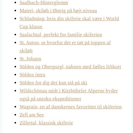
Saalbach-Hinterglemm
Matrei, skiløb i Østrig på højt niveau
Schladming, hvis din skiferie skal være i World
Cup klasse
Saalachtal, perfekt for familie skiferien
St. Anton, se hvorfor det er tæt på toppen af
skiløb
St. Johann
Sölden og Obergurgl, naboen med fælles liftkort
Sölden intro
Sölden for dig der kan stå på ski
Wildschönau midt i Kitzbüheler Alperne byder
også på snesko ekspeditioner
Wagrain, en af danskernes favoritter til skiferien
Zell am See
Zillertal, klassisk skiferie