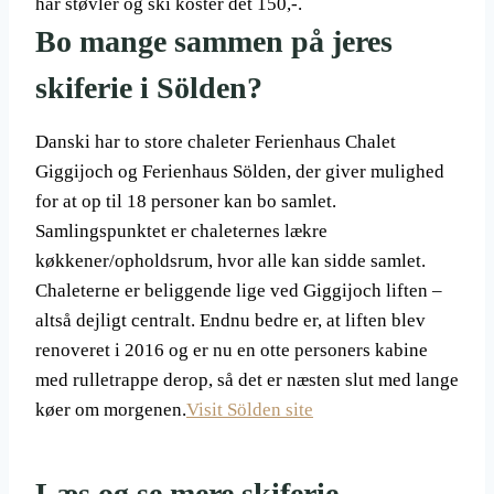
har støvler og ski koster det 150,-.
Bo mange sammen på jeres
skiferie i Sölden?
Danski har to store chaleter Ferienhaus Chalet
Giggijoch og Ferienhaus Sölden, der giver mulighed
for at op til 18 personer kan bo samlet.
Samlingspunktet er chaleternes lækre
køkkener/opholdsrum, hvor alle kan sidde samlet.
Chaleterne er beliggende lige ved Giggijoch liften –
altså dejligt centralt. Endnu bedre er, at liften blev
renoveret i 2016 og er nu en otte personers kabine
med rulletrappe derop, så det er næsten slut med lange
køer om morgenen.
Visit Sölden site
Læs og se mere skiferie