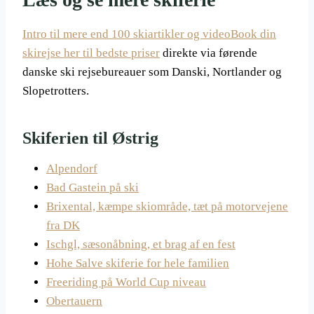
Intro til mere end 100 skiartikler og video
Book din
skirejse her til bedste priser
direkte via førende
danske ski rejsebureauer som Danski, Nortlander og
Slopetrotters.
Skiferien til Østrig
Alpendorf
Bad Gastein på ski
Brixental, kæmpe skiområde, tæt på motorvejene
fra DK
Ischgl, sæsonåbning, et brag af en fest
Hohe Salve skiferie for hele familien
Freeriding på World Cup niveau
Obertauern