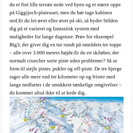
du et fint lille terræn nede ved byen og et større oppe
på Giggijoch-plateauet, men du bør tage kabinen
ned.Er du let-øvet eller øvet på ski, så byder Sölden
dig på et varieret og fantastisk system med
muligheder for lange dagsture. Prøv for eksempel
Big3, der giver dig en tur rundt på områdets tre toppe
– alle over 3.000 meters højde.Er du en skiløber, der
normalt cruncher sorte piste uden problemer? Så se
frem til stejle pister, pukler og off-piste. De tre bjerge
rager alle mere end tre kilometer op og frister med
lange nedfarter i de smukkest tænkelige omgivelser –
du kommer altså ikke til at kede dig.