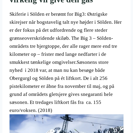
Skiferie i Sölden er berømt for Big3: Østrigske
skirejser når bogstavelig talt nye højder i Sölden. Her
er der fokus på det udfordrende og flere steder
grænseoverskridende skiløb. The Big 3 – Sölden-
områdets tre bjergtoppe, der alle rager mere end tre
kilometer op – frister med lange nedfarter i de
smukkest tænkelige omgivelser.Sæsonens store
nyhed i 2018 var, at man nu kan besøge både
Obergurgl og Sölden på ét liftkort. De i alt 256
pistekilometer er åbne fra november til maj, og på
grund af områdets gletsjere gives snegaranti hele
sæsonen. Et tredages liftkort fås fra ca. 155
euro/voksen. (2018)