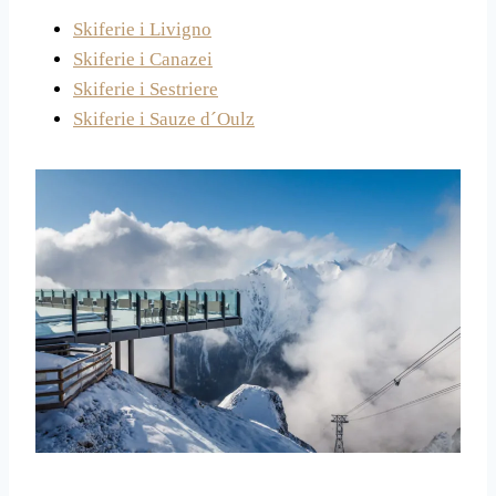
Skiferie i Livigno
Skiferie i Canazei
Skiferie i Sestriere
Skiferie i Sauze d´Oulz