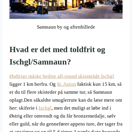
Samnaun by og aftenbillede
Hvad er det med toldfrit og
Ischgl/Samnaun?
Øsdtrigs måske bedste all-round skiområde Ischgl
ligger 1 km herfra. Og
St. Anton
faktisk kun 15 km, så
er du til flere skisteder på samme tur, så Samnaun
oplagt.Den såkaldte smuglerrute kan du læse mere om
her: skiferie i
Ischgl
, men det muligt at løbe ind i
Østrig eller omvendt og du får bronzemedalje, sølv
eller guld, når du gennefører appens ture, der tager fra
et apr timer og op til 5-6 timer. I gamle dage hygegde