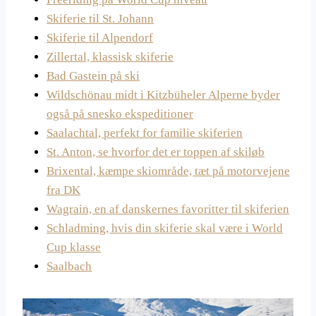
Skiferie til St. Johann
Skiferie til Alpendorf
Zillertal, klassisk skiferie
Bad Gastein på ski
Wildschönau midt i Kitzbüheler Alperne byder
også på snesko ekspeditioner
Saalachtal, perfekt for familie skiferien
St. Anton, se hvorfor det er toppen af skiløb
Brixental, kæmpe skiområde, tæt på motorvejene
fra DK
Wagrain, en af danskernes favoritter til skiferien
Schladming, hvis din skiferie skal være i World
Cup klasse
Saalbach