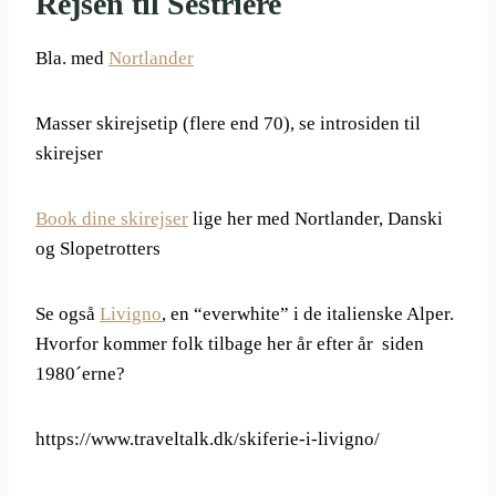
Rejsen til Sestriere
Bla. med
Nortlander
Masser skirejsetip (flere end 70), se introsiden til
skirejser
Book dine skirejser
lige her med Nortlander, Danski
og Slopetrotters
Se også
Livigno
, en “everwhite” i de italienske Alper.
Hvorfor kommer folk tilbage her år efter år siden
1980´erne?
https://www.traveltalk.dk/skiferie-i-livigno/