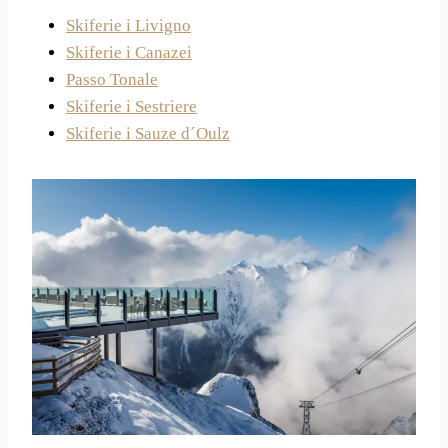
Skiferie i Livigno
Skiferie i Canazei
Passo Tonale
Skiferie i Sestriere
Skiferie i Sauze d´Oulz