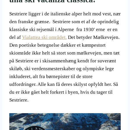
Sestriere ligger i de italienske alper helt mod vest, nær
den franske grænse. Sestriere som et af de oprindelig
klassiske ski rejsemål i Alperne fra 1930′ erne er en
del af
Vialattea ski området.
Det betyder Mælkevejen.
Den poetiske betegnelse dækker et kæmpestort
skiområde ikke helt så stort som mælkevejen, men tæt
på Sestriere er i skisammenhæng kendt for suverænt
skiløb, ski verdensmesterskaber og olympiske lege
inkluderet, alt fra børnepister til de store
udfordringer. Alle kan få deres skilyst opfyldt her. Så
du er ikke gået helt forkert i byen, hvis du tager til
Sestriere.