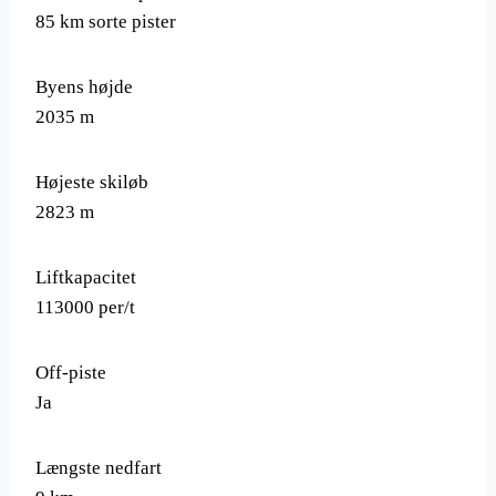
85 km sorte pister
Byens højde
2035 m
Højeste skiløb
2823 m
Liftkapacitet
113000 per/t
Off-piste
Ja
Længste nedfart