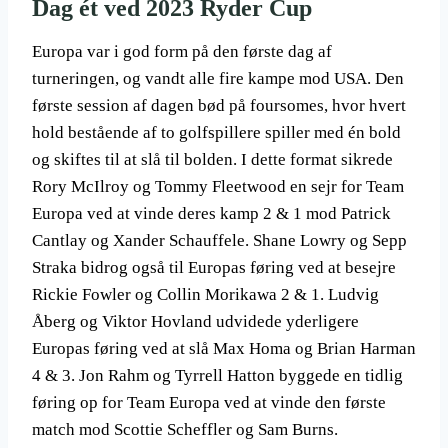
Dag ét ved 2023 Ryder Cup
Europa var i god form på den første dag af
turneringen, og vandt alle fire kampe mod USA. Den
første session af dagen bød på foursomes, hvor hvert
hold bestående af to golfspillere spiller med én bold
og skiftes til at slå til bolden. I dette format sikrede
Rory McIlroy og Tommy Fleetwood en sejr for Team
Europa ved at vinde deres kamp 2 & 1 mod Patrick
Cantlay og Xander Schauffele. Shane Lowry og Sepp
Straka bidrog også til Europas føring ved at besejre
Rickie Fowler og Collin Morikawa 2 & 1. Ludvig
Åberg og Viktor Hovland udvidede yderligere
Europas føring ved at slå Max Homa og Brian Harman
4 & 3. Jon Rahm og Tyrrell Hatton byggede en tidlig
føring op for Team Europa ved at vinde den første
match mod Scottie Scheffler og Sam Burns.