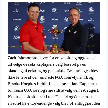
Zach Johnson stod over for en vanskelig opgave: at
udvælge de seks kaptajners valg baseret på en
blanding af erfaring og potentiale. Beslutningen blev
ikke lettere af den ændrede PGA Tour-dynamik og
Brooks Koepkas forbløffende præstation. Kaptajnen
for Team USA foretog sine sidste valg den 29. august.
På europæisk side har Luke Donald også sammensat
en solid liste. De endelige valg blev offentliggjort den