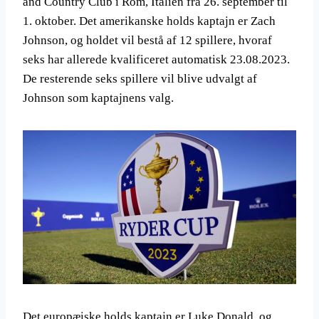
and Country Club i Rom, Italien fra 26. september til
1. oktober. Det amerikanske holds kaptajn er Zach
Johnson, og holdet vil bestå af 12 spillere, hvoraf
seks har allerede kvalificeret automatisk 23.08.2023.
De resterende seks spillere vil blive udvalgt af
Johnson som kaptajnens valg.
Det europæiske holds kaptajn er Luke Donald, og