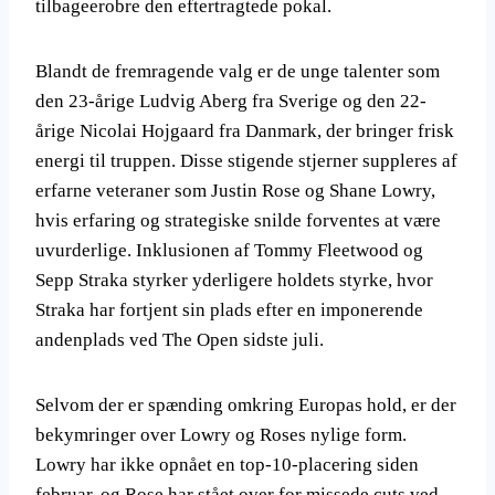
tilbageerobre den eftertragtede pokal.
Blandt de fremragende valg er de unge talenter som
den 23-årige Ludvig Aberg fra Sverige og den 22-
årige Nicolai Hojgaard fra Danmark, der bringer frisk
energi til truppen. Disse stigende stjerner suppleres af
erfarne veteraner som Justin Rose og Shane Lowry,
hvis erfaring og strategiske snilde forventes at være
uvurderlige. Inklusionen af Tommy Fleetwood og
Sepp Straka styrker yderligere holdets styrke, hvor
Straka har fortjent sin plads efter en imponerende
andenplads ved The Open sidste juli.
Selvom der er spænding omkring Europas hold, er der
bekymringer over Lowry og Roses nylige form.
Lowry har ikke opnået en top-10-placering siden
februar, og Rose har stået over for missede cuts ved