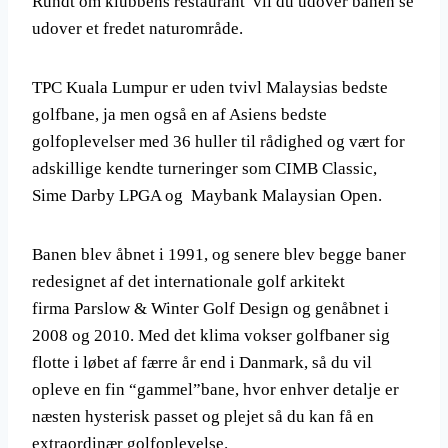
Rundt om klubbens restaurant vil du udover banen se
udover et fredet naturområde.
TPC Kuala Lumpur er uden tvivl Malaysias bedste
golfbane, ja men også en af Asiens bedste
golfoplevelser med 36 huller til rådighed og vært for
adskillige kendte turneringer som CIMB Classic,
Sime Darby LPGA og Maybank Malaysian Open.
Banen blev åbnet i 1991, og senere blev begge baner
redesignet af det internationale golf arkitekt
firma Parslow & Winter Golf Design og genåbnet i
2008 og 2010. Med det klima vokser golfbaner sig
flotte i løbet af færre år end i Danmark, så du vil
opleve en fin “gammel”bane, hvor enhver detalje er
næsten hysterisk passet og plejet så du kan få en
extraordinær golfoplevelse.