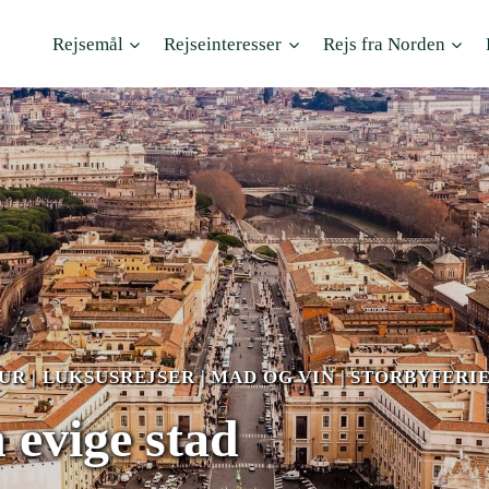
Rejsemål
Rejseinteresser
Rejs fra Norden
TUR
|
LUKSUSREJSER
|
MAD OG VIN
|
STORBYFERI
 evige stad