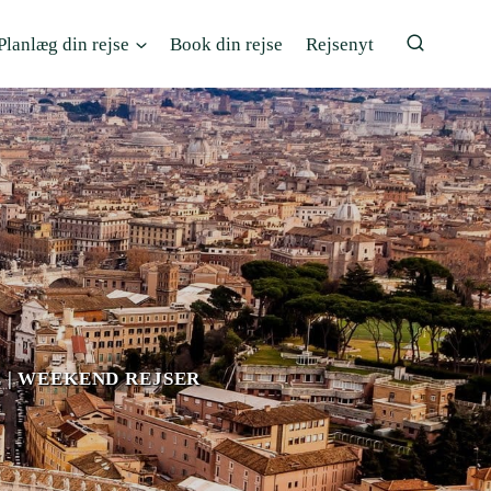
Planlæg din rejse
Book din rejse
Rejsenyt
E
|
WEEKEND REJSER