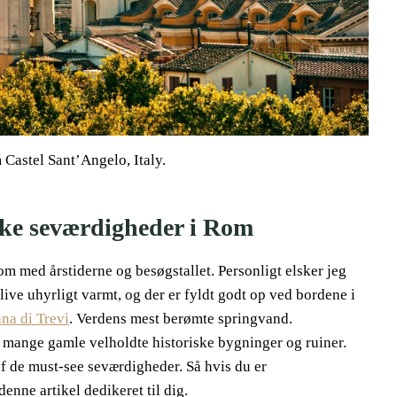
Castel Sant’Angelo, Italy.
iske seværdigheder i Rom
Rom med årstiderne og besøgstallet. Personligt elsker jeg
ve uhyrligt varmt, og der er fyldt godt op ved bordene i
na di Trevi
. Verdens mest berømte springvand.
s mange gamle velholdte historiske bygninger og ruiner.
af de must-see seværdigheder. Så hvis du er
denne artikel dedikeret til dig.