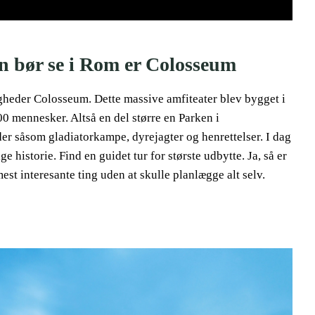
an bør se i Rom er Colosseum
gheder Colosseum. Dette massive amfiteater blev bygget i
0 mennesker. Altså en del større en Parken i
er såsom gladiatorkampe, dyrejagter og henrettelser. I dag
e historie. Find en guidet tur for største udbytte. Ja, så er
mest interesante ting uden at skulle planlægge alt selv.