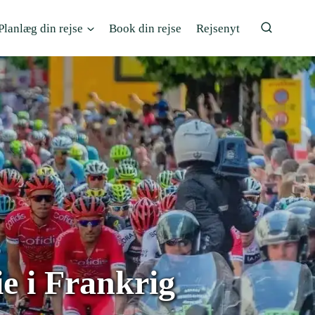
Planlæg din rejse
Book din rejse
Rejsenyt
ie i Frankrig