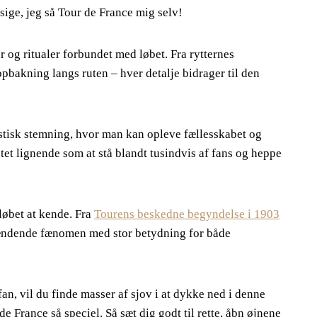
 sige, jeg så Tour de France mig selv!
r og ritualer forbundet med løbet. Fra rytternes
opbakning langs ruten – hver detalje bidrager til den
stisk stemning, hvor man kan opleve fællesskabet og
et lignende som at stå blandt tusindvis af fans og heppe
løbet at kende. Fra
Tourens beskedne begyndelse i 1903
pændende fænomen med stor betydning for både
 fan, vil du finde masser af sjov i at dykke ned i denne
e France så speciel. Så sæt dig godt til rette, åbn øjnene