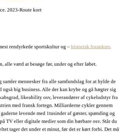
ce. 2023-Route kort
 mest rendyrkede sportskultur og –
historisk forankret
.
, alle værd at besøge før, under og efter løbet.
g samler mennesker fra alle samfundslag for at hylde de
rad også big business. Alle der kan krybe og gå hægter sig
bsgrad, likeability osv, leverandører af cykeludstyr fra
dustrien med fransk fortegn. Milliarderne cykler gennem
r gaderne levende med 1tusinder af gæster, spænding og
s på TV eller digitale medier som din bærbare osv. Står du
tet tager det under et minut, før det er kørt forbi. Det må