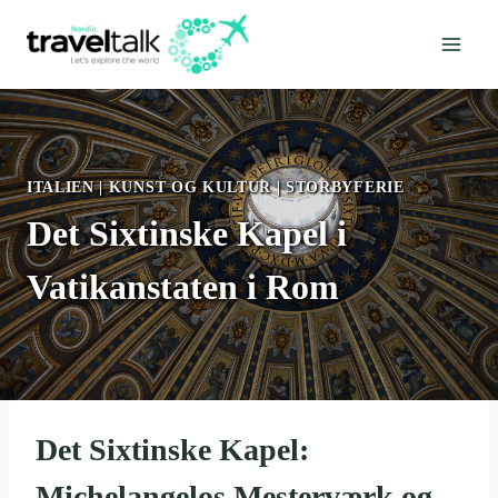
Fortsæt
til
indhold
ITALIEN
|
KUNST OG KULTUR
|
STORBYFERIE
Det Sixtinske Kapel i
Vatikanstaten i Rom
Det Sixtinske Kapel:
Michelangelos Mesterværk og