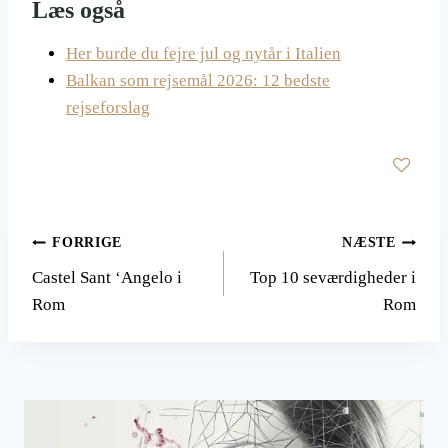
Læs også
Her burde du fejre jul og nytår i Italien
Balkan som rejsemål 2026: 12 bedste
rejseforslag
Indlægsnavigation
FORRIGE
NÆSTE
Castel Sant ‘Angelo i
Top 10 seværdigheder i
Rom
Rom