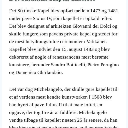
Det Sixtinske Kapel blev opført mellem 1473 og 1481
under pave Sixtus IV, som kapellet er opkaldt efter.
Det blev designet af arkitekten Giovanni dei Dolci og
skulle fungere som pavens private kapel og stedet for
de mest betydningsfulde ceremonier i Vatikanet.
Kapellet blev indviet den 15. august 1483 og blev
dekoreret af nogle af renæssancens mest berømte
kunstnere, herunder Sandro Botticelli, Pietro Perugino
og Domenico Ghirlandaio.
Det var dog Michelangelo, der skulle gøre kapellet til
et af verdens mest kendte kunstværker. I 1508 blev
han hyret af pave Julius II til at male loftet, en
opgave, der tog fire år at fuldføre. Michelangelo
vendte tilbage til kapellet næsten 25 år senere, da han
blev bedt om at male altervæggen, hvilket resulterede