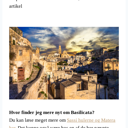
artikel
Hvor finder jeg mere nyt om Basilicata?
Du kan læse meget mere om
Sassi hulerne og Matera
her
. Det kunne også være hos en af de her nævnte