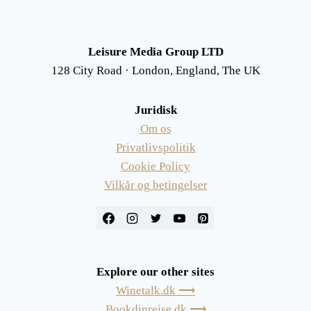
Leisure Media Group LTD
128 City Road · London, England, The UK
Juridisk
Om os
Privatlivspolitik
Cookie Policy
Vilkår og betingelser
Explore our other sites
Winetalk.dk ⟶
Bookdinrejse.dk ⟶