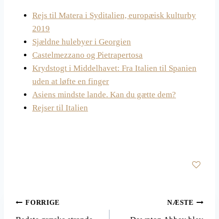
Rejs til Matera i Syditalien, europæisk kulturby
2019
Sjældne hulebyer i Georgien
Castelmezzano og Pietrapertosa
Krydstogt i Middelhavet: Fra Italien til Spanien
uden at løfte en finger
Asiens mindste lande. Kan du gætte dem?
Rejser til Italien
Indlægsnavigation
FORRIGE
NÆSTE