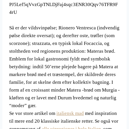
Så er der vildsvinpølse; Rionero Ventresca (indvendig
pølse direkte oversat); og derefter oste, trøfler (som
scorzone); strazzata, en typisk lokal Focaccia, og
stoltheden ved regionens produktion: Materas brød.
Emblem for lokal gastronomi fyldt med symbolsk
betydning: indtil 50’erne plejede bagere på Matera at
markere brød med et træstempel, der skildrede deres
familie, for at skelne dem efter kollektiv bagning. I
form af en croissant minder Matera -brød om Murgia -
kløften og er lavet med Durum hvedemel og naturlig
“moder” gær.
Se vor store artikel om
italiensk mad
med inspiration
til mere end 20 klassiske italienske retter. Se også vor
gennemgang af
alle vinregioner i hele Italien
, som