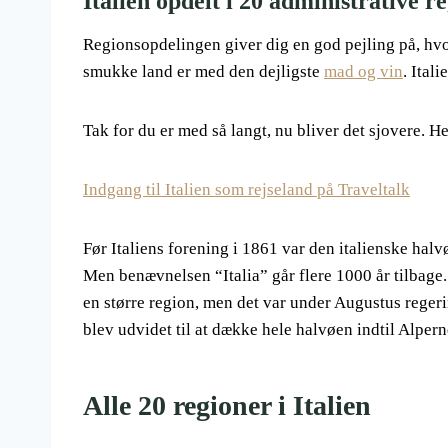
Italien opdelt i 20 administrative r
Regionsopdelingen giver dig en god pejling på, hvor
smukke land er med den dejligste
mad og vin
. Itali
Tak for du er med så langt, nu bliver det sjovere. H
Indgang til Italien som rejseland på Traveltalk
Før Italiens forening i 1861 var den italienske halv
Men benævnelsen “Italia” går flere 1000 år tilbage
en større region, men det var under Augustus regerin
blev udvidet til at dække hele halvøen indtil Alpern
Alle 20 regioner i Italien