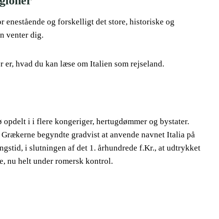
egioner
 enestående og forskelligt det store, historiske og
en venter dig.
er er, hvad du kan læse om Italien som rejseland.
ø opdelt i i flere kongeriger, hertugdømmer og bystater.
. Grækerne begyndte gradvist at anvende navnet Italia på
gstid, i slutningen af det 1. århundrede f.Kr., at udtrykket
e, nu helt under romersk kontrol.