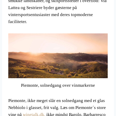
smukke landskaber, og skisportssteder i overflod: Via
Lattea og Sestriere byder gæsterne på
vintersportsentusiaster med deres topmoderne
faciliteter.
Piemonte, solnedgang over vinmarkerne
Piemonte, ikke meget slår en solnedgang med et glas
Nebbiolo i glasset, frit valg. Læs om Piemonte´s store
vine på
winetalk.dk,
ikke mindst Barolo, Barbarresco