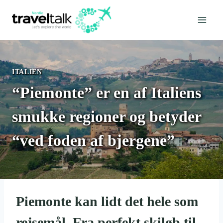
Fortsæt
til
indhold
ITALIEN
“Piemonte” er en af Italiens
smukke regioner og betyder
“ved foden af bjergene”
Piemonte kan lidt det hele som
rejsemål. Fra perfekt skiløb til