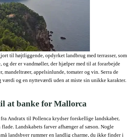
gjort til højtliggende, opdyrket landbrug med terrasser, som
, og der er vandmøller, der hjælper med til at forarbejde
er, mandeltræer, appelsinlunde, tomater og vin. Serra de
g værdi og en nytteværdi uden at miste sin unikke karakter.
til at banke for Mallorca
a Andratx til Pollenca krydser forskellige landskaber,
å flade. Landskabets farver afhænger af sæson. Nogle
må landsbyer rummer en landlig charme, du ikke finder i