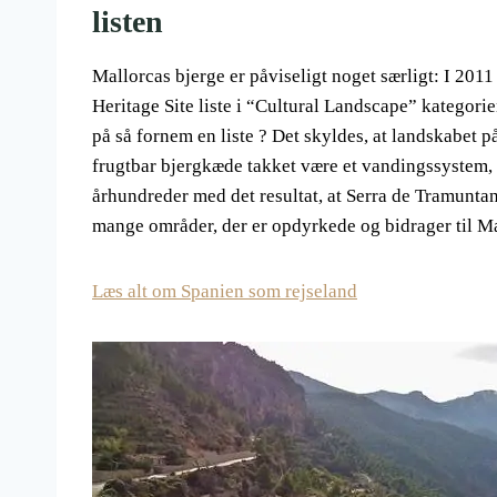
listen
Mallorcas bjerge er påviseligt noget særligt: I 2
Heritage Site liste i “Cultural Landscape” kategorie
på så fornem en liste ? Det skyldes, at landskabet p
frugtbar bjergkæde takket være et vandingssystem,
århundreder med det resultat, at Serra de Tramunt
mange områder, der er opdyrkede og bidrager til 
Læs alt om Spanien som rejseland