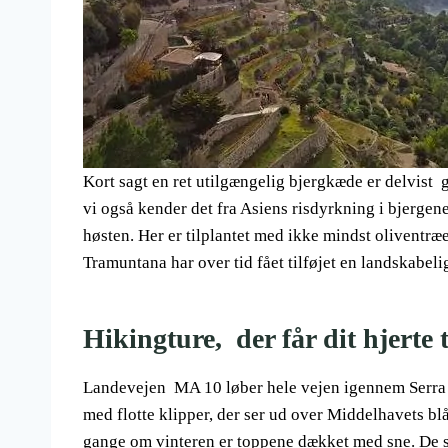
Kort sagt en ret utilgængelig bjergkæde er delvist 
vi også kender det fra Asiens risdyrkning i bjergene
høsten. Her er tilplantet med ikke mindst oliventræ
Tramuntana har over tid fået tilføjet en landskabeli
Hikingture, der får dit hjerte 
Landevejen MA 10 løber hele vejen igennem Serra fr
med flotte klipper, der ser ud over Middelhavets bl
gange om vinteren er toppene dækket med sne. De s