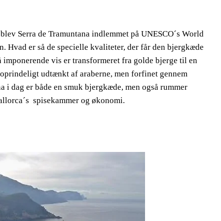
011 blev Serra de Tramuntana indlemmet på UNESCO´s World
n. Hvad er så de specielle kvaliteter, der får den bjergkæde
å imponerende vis er transformeret fra golde bjerge til en
 oprindeligt udtænkt af araberne, men forfinet gennem
ana i dag er både en smuk bjergkæde, men også rummer
Mallorca´s spisekammer og økonomi.