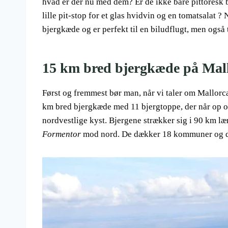
hvad er der nu med dem? Er de ikke bare pittoresk ba
lille pit-stop for et glas hvidvin og en tomatsalat ? 
bjergkæde og er perfekt til en biludflugt, men også 
15 km bred bjergkæde på Mall
Først og fremmest bør man, når vi taler om Mallor
km bred bjergkæde med 11 bjergtoppe, der når op o
nordvestlige kyst. Bjergene strækker sig i 90 km l
Formentor
mod nord. De dækker 18 kommuner og dæ