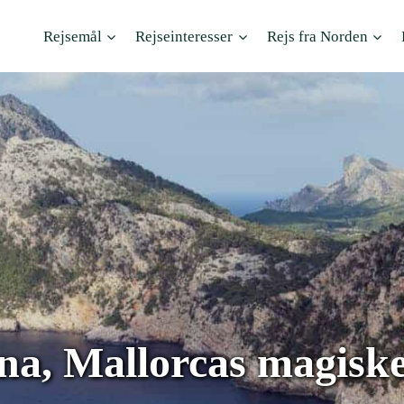
Rejsemål
Rejseinteresser
Rejs fra Norden
na, Mallorcas magisk