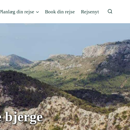
Planlæg din rejse
Book din rejse
Rejsenyt
e bjerge