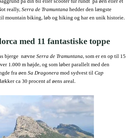
ggrund på din bil eller scooter tur rundt på øen eller et
Not really,
Serra de Tramuntana
hedder den længste
til mountain biking, løb og hiking og har en unik historie.
orca med 11 fantastiske toppe
cas bjerge nævne
Serra de Tramuntana
, som er en op til 15
ver 1.000 m højde, og som løber parallelt med den
ængde fra øen
Sa Dragonera
mod sydvest til
Cap
kker ca 30 procent af øens areal.