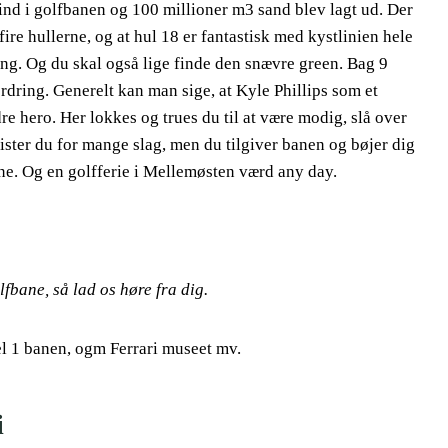
ind i golfbanen og 100 millioner m3 sand blev lagt ud. Der
fire hullerne, og at hul 18 er fantastisk med kystlinien hele
ring. Og du skal også lige finde den snævre green. Bag 9
ordring. Generelt kan man sige, at Kyle Phillips som et
e hero. Her lokkes og trues du til at være modig, slå over
mister du for mange slag, men du tilgiver banen og bøjer dig
ane. Og en golfferie i Mellemøsten værd any day.
lfbane, så lad os høre fra dig.
l 1 banen, ogm Ferrari museet mv.
i