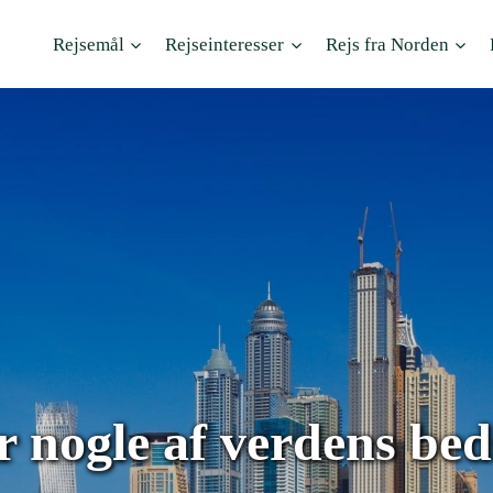
Rejsemål
Rejseinteresser
Rejs fra Norden
 nogle af verdens beds