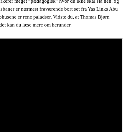
markerer meget “pædagogisk” hvor du ikke skal slå hen, og
nksbaner er nærmest fraværende bort set fra Yas Links Abu
bhusene er rene paladser. Vidste du, at Thomas Bjørn
det kan du læse mere om herunder.