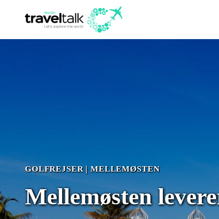
Fortsæt
til
indhold
GOLFREJSER
|
MELLEMØSTEN
Mellemøsten leverer