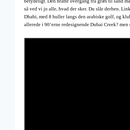
betydeligt. Den bratte overgang fra græs til sand 
så ved vi jo alle, hvad der sker. Du slår derhen. Li
Dhabi, med 8 huller langs den arabiske golf, og klu
allerede i 90’erne redesignende Dubai Creek? men 