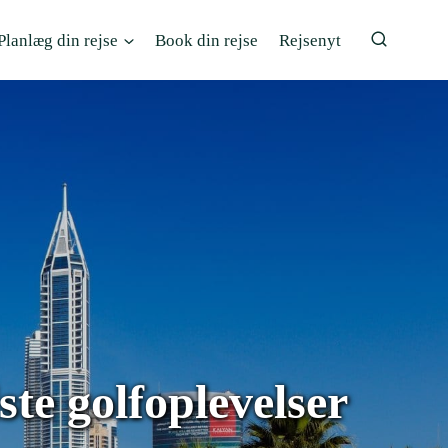
Planlæg din rejse
Book din rejse
Rejsenyt
te golfoplevelser