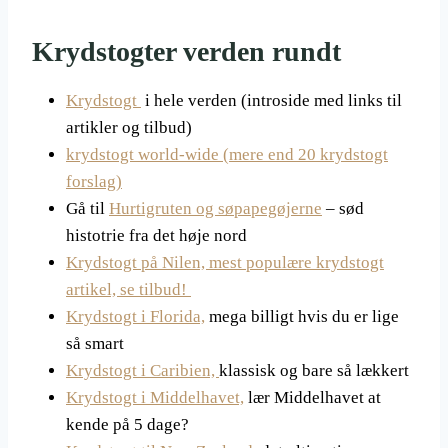
Krydstogter verden rundt
Krydstogt
i hele verden (introside med links til
artikler og tilbud)
krydstogt world-wide (mere end 20 krydstogt
forslag)
Gå til
Hurtigruten og søpapegøjerne
– sød
histotrie fra det høje nord
Krydstogt på Nilen, mest populære krydstogt
artikel, se tilbud!
Krydstogt i Florida,
mega billigt hvis du er lige
så smart
Krydstogt i Caribien,
klassisk og bare så lækkert
Krydstogt i Middelhavet,
lær Middelhavet at
kende på 5 dage?