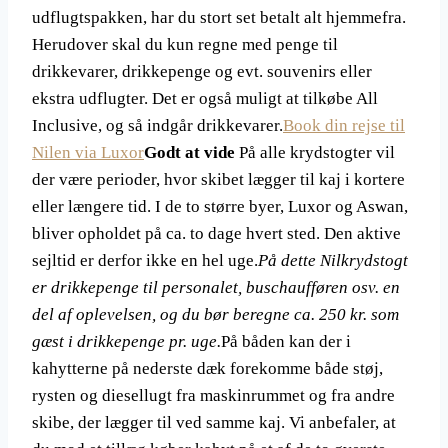
udflugtspakken, har du stort set betalt alt hjemmefra.
Herudover skal du kun regne med penge til
drikkevarer, drikkepenge og evt. souvenirs eller
ekstra udflugter. Det er også muligt at tilkøbe All
Inclusive, og så indgår drikkevarer.
Book din rejse til
Nilen via Luxor
Godt at vide
På alle krydstogter vil
der være perioder, hvor skibet lægger til kaj i kortere
eller længere tid. I de to større byer, Luxor og Aswan,
bliver opholdet på ca. to dage hvert sted. Den aktive
sejltid er derfor ikke en hel uge.
På dette Nilkrydstogt
er drikkepenge til personalet, buschaufføren osv. en
del af oplevelsen, og du bør beregne ca. 250 kr. som
gæst i drikkepenge pr. uge.
På båden kan der i
kahytterne på nederste dæk forekomme både støj,
rysten og diesellugt fra maskinrummet og fra andre
skibe, der lægger til ved samme kaj. Vi anbefaler, at