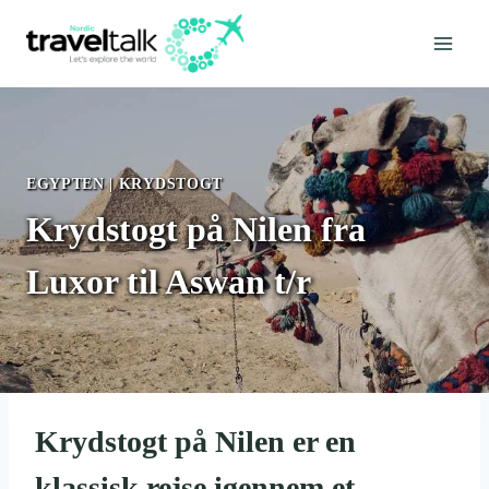
Fortsæt
til
indhold
EGYPTEN
|
KRYDSTOGT
Krydstogt på Nilen fra
Luxor til Aswan t/r
Krydstogt på Nilen er en
klassisk rejse igennem et