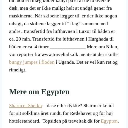
du mod et tillæg køber kahyt på et af de to øverste
dæk, men det er ikke muligt helt at undgå gener fra
maskinerne. Når skibene lægger til, er der ikke nogen
udsigt, da skibene lægger til ”i lag” sammen med
andre. Transfertid fra lufthavnen i Luxor til båden er
ca. 20 min. Transfertid fra lufthavnen i Hurghada til
båden er ca. 4 timer.______________ Mere om Nilen,
vor reporter fra www.traveltalk.dk mente at der skulle
bungy jumpes i floden
i Uganda. Det er vel kun ret og
rimeligt.
Mere om Egypten
Sharm el Sheikh
– dase eller dykke? Sharm er kendt
for sit solklima året rundt, for Rødehavet og for høj
hotelestandard. Topsiden på traveltak.dk for
Egypten
.