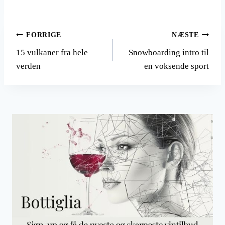
Indlægsnavigation
FORRIGE
NÆSTE
15 vulkaner fra hele
Snowboarding intro til
verden
en voksende sport