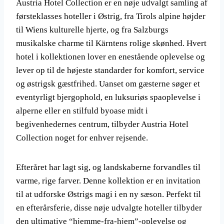
Austria Hotel Collection er en nøje udvalgt samling af
førsteklasses hoteller i Østrig, fra Tirols alpine højder
til Wiens kulturelle hjerte, og fra Salzburgs
musikalske charme til Kärntens rolige skønhed. Hvert
hotel i kollektionen lover en enestående oplevelse og
lever op til de højeste standarder for komfort, service
og østrigsk gæstfrihed. Uanset om gæsterne søger et
eventyrligt bjergophold, en luksuriøs spaoplevelse i
alperne eller en stilfuld byoase midt i
begivenhedernes centrum, tilbyder Austria Hotel
Collection noget for enhver rejsende.
Efteråret har lagt sig, og landskaberne forvandles til
varme, rige farver. Denne kollektion er en invitation
til at udforske Østrigs magi i en ny sæson. Perfekt til
en efterårsferie, disse nøje udvalgte hoteller tilbyder
den ultimative “hjemme-fra-hjem”-oplevelse og