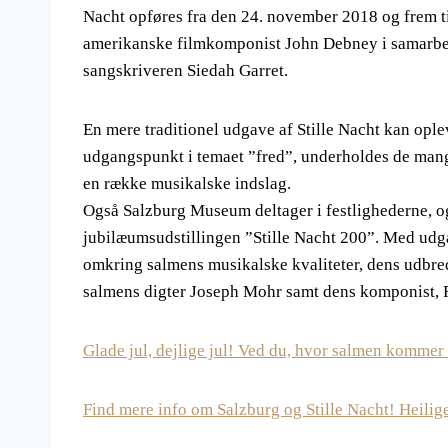
Nacht opføres fra den 24. november 2018 og frem ti
amerikanske filmkomponist John Debney i samarbe
sangskriveren Siedah Garret.
En mere traditionel udgave af Stille Nacht kan opl
udgangspunkt i temaet ”fred”, underholdes de mange
en række musikalske indslag.
Også Salzburg Museum deltager i festlighederne, og
jubilæumsudstillingen ”Stille Nacht 200”. Med udg
omkring salmens musikalske kvaliteter, dens udbre
salmens digter Joseph Mohr samt dens komponist, 
Glade jul, dejlige jul! Ved du, hvor salmen kommer 
Find mere info om Salzburg og Stille Nacht! Heilig