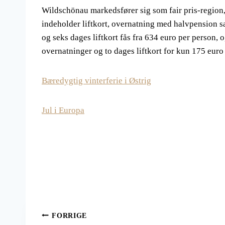
Wildschönau markedsfører sig som fair pris-region,
indeholder liftkort, overnatning med halvpension
og seks dages liftkort fås fra 634 euro per person, o
overnatninger og to dages liftkort for kun 175 euro
Bæredygtig vinterferie i Østrig
Jul i Europa
Indlægsnavigation
FORRIGE