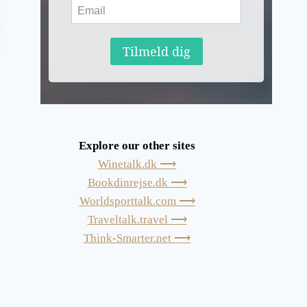
Tilmeld dig
Explore our other sites
Winetalk.dk ⟶
Bookdinrejse.dk ⟶
Worldsporttalk.com ⟶
Traveltalk.travel ⟶
Think-Smarter.net ⟶