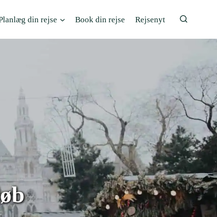
Planlæg din rejse
Book din rejse
Rejsenyt
løb