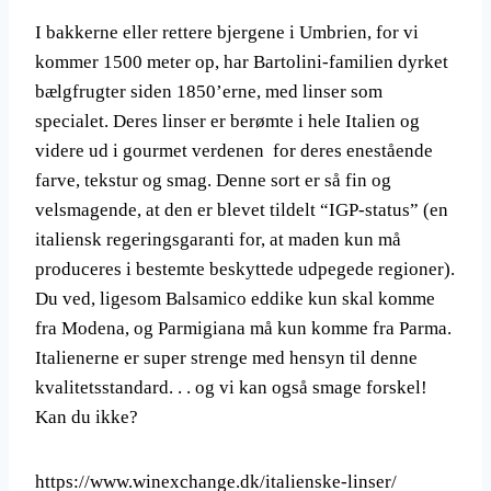
I bakkerne eller rettere bjergene i Umbrien, for vi
kommer 1500 meter op, har Bartolini-familien dyrket
bælgfrugter siden 1850’erne, med linser som
specialet. Deres linser er berømte i hele Italien og
videre ud i gourmet verdenen for deres enestående
farve, tekstur og smag. Denne sort er så fin og
velsmagende, at den er blevet tildelt “IGP-status” (en
italiensk regeringsgaranti for, at maden kun må
produceres i bestemte beskyttede udpegede regioner).
Du ved, ligesom Balsamico eddike kun skal komme
fra Modena, og Parmigiana må kun komme fra Parma.
Italienerne er super strenge med hensyn til denne
kvalitetsstandard. . . og vi kan også smage forskel!
Kan du ikke?
https://www.winexchange.dk/italienske-linser/