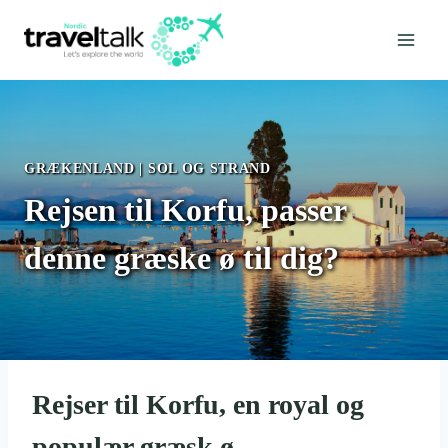
Fortsæt
til
indhold
GRÆKENLAND
|
SOL OG STRAND
Rejsen til Korfu, passer
denne græske ø til dig?
Rejser til Korfu, en royal og
populær græsk ø