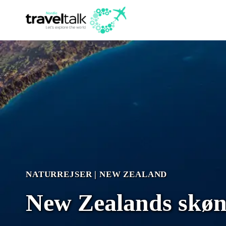
Fortsæt
til
indhold
NATURREJSER
|
NEW ZEALAND
New Zealands skø