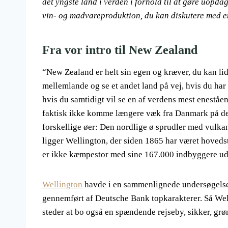
det yngste land i verden i forhold til at gøre uopda
vin- og madvareproduktion, du kan diskutere med 
Fra vor intro til New Zealand
“New Zealand er helt sin egen og kræver, du kan lide
mellemlande og se et andet land på vej, hvis du har 
hvis du samtidigt vil se en af verdens mest eneståe
faktisk ikke komme længere væk fra Danmark på den
forskellige øer: Den nordlige ø sprudler med vulkane
ligger Wellington, der siden 1865 har været hoveds
er ikke kæmpestor med sine 167.000 indbyggere ud
Wellington
havde i en sammenlignede undersøgelse a
gennemført af Deutsche Bank topkarakterer. Så Well
steder at bo også en spændende rejseby, sikker, grø