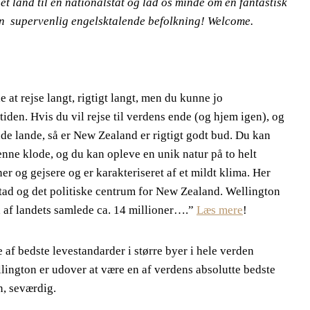
get land til en nationalstat og lad os minde om en fantastisk
en supervenlig engelsktalende befolkning! Welcome.
 at rejse langt, rigtigt langt, men du kunne jo
tiden. Hvis du vil rejse til verdens ende (og hjem igen), og
nde lande, så er New Zealand er rigtigt godt bud. Du kan
ne klode, og du kan opleve en unik natur på to helt
r og gejsere og er karakteriseret af et mildt klima. Her
tad og det politiske centrum for New Zealand. Wellington
 af landets samlede ca. 14 millioner….”
Læs mere
!
f bedste levestandarder i større byer i hele verden
ington er udover at være en af verdens absolutte bedste
n, seværdig.