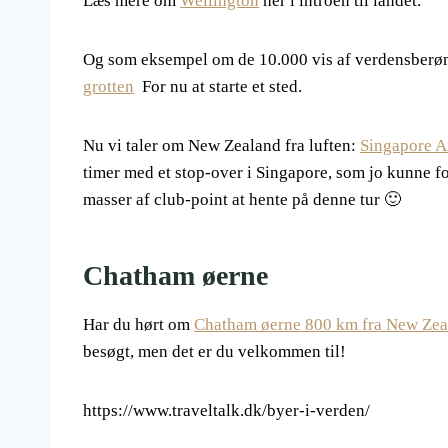
Læs mere om
Wellington
her i introen til landet.
Og som eksempel om de 10.000 vis af verdensberømt
grotten
For nu at starte et sted.
Nu vi taler om New Zealand fra luften:
Singapore Ai
timer med et stop-over i Singapore, som jo kunne fo
masser af club-point at hente på denne tur 🙂
Chatham øerne
Har du hørt om
Chatham øerne 800 km fra New Zeal
besøgt, men det er du velkommen til!
https://www.traveltalk.dk/byer-i-verden/