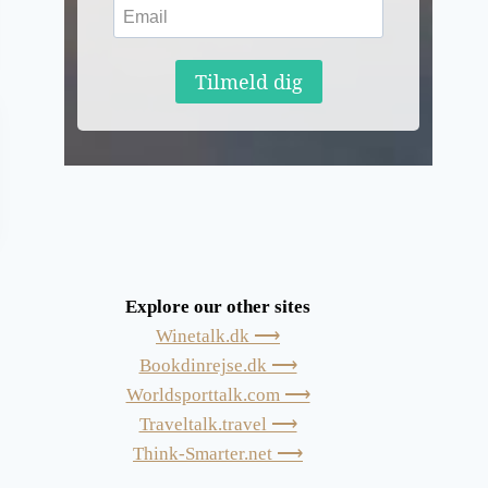
Tilmeld dig
Explore our other sites
Winetalk.dk ⟶
Bookdinrejse.dk ⟶
Worldsporttalk.com ⟶
Traveltalk.travel ⟶
Think-Smarter.net ⟶