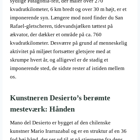
sydlige Patagonia-felt, der måler over 270
kvadratkilometer, 6 km bredt og over 30 m højt, er et
imponerende syn. Længere mod nord finder du San
Rafael-gletscheren, tidevandsjælken tættest på
ækvator, der dækker et område på ca. 760
kvadratkilometer. Desværre på grund af menneskelig
aktivitet på miljøet fortsætter gletsjere med at
skrumpe hvert år, og alligevel er de stadig et
imponerende sted, de sidste rester af istiden mellem
os.
Kunstneren Desierto’s berømte
mesteværk: Hånden
Mano del Desierto er bygget af den chilenske
kunstner Mario Irarrazabal og er en struktur af en 36
fod høj hånd, der ser ud til at nå stjernerne fra dens