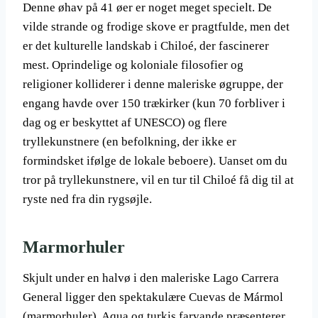
Denne øhav på 41 øer er noget meget specielt. De
vilde strande og frodige skove er pragtfulde, men det
er det kulturelle landskab i Chiloé, der fascinerer
mest. Oprindelige og koloniale filosofier og
religioner kolliderer i denne maleriske øgruppe, der
engang havde over 150 trækirker (kun 70 forbliver i
dag og er beskyttet af UNESCO) og flere
tryllekunstnere (en befolkning, der ikke er
formindsket ifølge de lokale beboere). Uanset om du
tror på tryllekunstnere, vil en tur til Chiloé få dig til at
ryste ned fra din rygsøjle.
Marmorhuler
Skjult under en halvø i den maleriske Lago Carrera
General ligger den spektakulære Cuevas de Mármol
(marmorhuler). Aqua og turkis farvande præsenterer