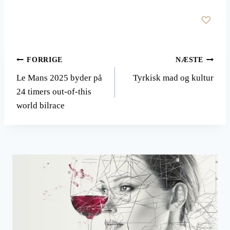
Indlægsnavigation
FORRIGE
NÆSTE
Le Mans 2025 byder på
Tyrkisk mad og kultur
24 timers out-of-this
world bilrace