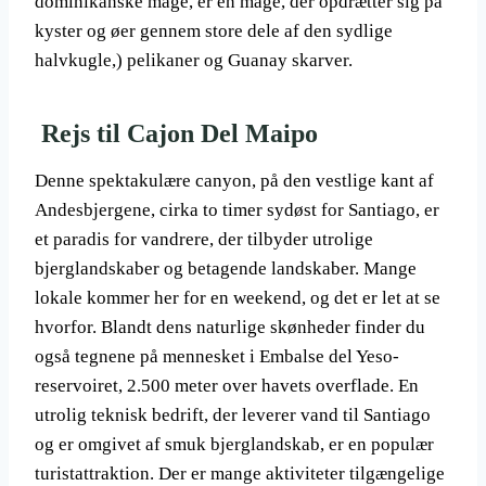
dominikanske måge, er en måge, der opdrætter sig på
kyster og øer gennem store dele af den sydlige
halvkugle,) pelikaner og Guanay skarver.
Rejs til Cajon Del Maipo
Denne spektakulære canyon, på den vestlige kant af
Andesbjergene, cirka to timer sydøst for Santiago, er
et paradis for vandrere, der tilbyder utrolige
bjerglandskaber og betagende landskaber. Mange
lokale kommer her for en weekend, og det er let at se
hvorfor. Blandt dens naturlige skønheder finder du
også tegnene på mennesket i Embalse del Yeso-
reservoiret, 2.500 meter over havets overflade. En
utrolig teknisk bedrift, der leverer vand til Santiago
og er omgivet af smuk bjerglandskab, er en populær
turistattraktion. Der er mange aktiviteter tilgængelige