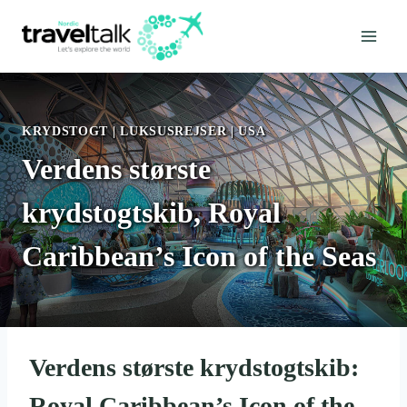
Fortsæt
til
indhold
KRYDSTOGT
|
LUKSUSREJSER
|
USA
Verdens største
krydstogtskib, Royal
Caribbean’s Icon of the Seas
Verdens største krydstogtskib:
Royal Caribbean’s Icon of the