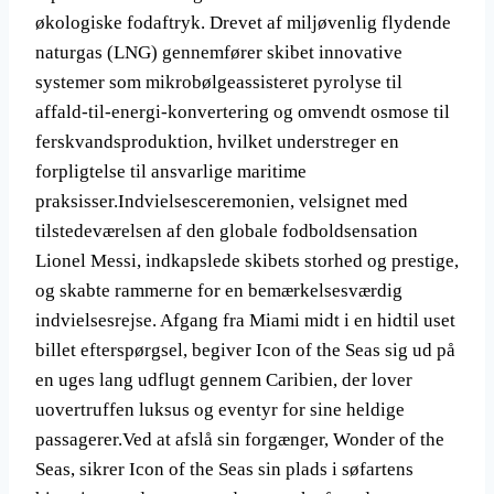
økologiske fodaftryk. Drevet af miljøvenlig flydende
naturgas (LNG) gennemfører skibet innovative
systemer som mikrobølgeassisteret pyrolyse til
affald-til-energi-konvertering og omvendt osmose til
ferskvandsproduktion, hvilket understreger en
forpligtelse til ansvarlige maritime
praksisser.Indvielsesceremonien, velsignet med
tilstedeværelsen af den globale fodboldsensation
Lionel Messi, indkapslede skibets storhed og prestige,
og skabte rammerne for en bemærkelsesværdig
indvielsesrejse. Afgang fra Miami midt i en hidtil uset
billet efterspørgsel, begiver Icon of the Seas sig ud på
en uges lang udflugt gennem Caribien, der lover
uovertruffen luksus og eventyr for sine heldige
passagerer.Ved at afslå sin forgænger, Wonder of the
Seas, sikrer Icon of the Seas sin plads i søfartens