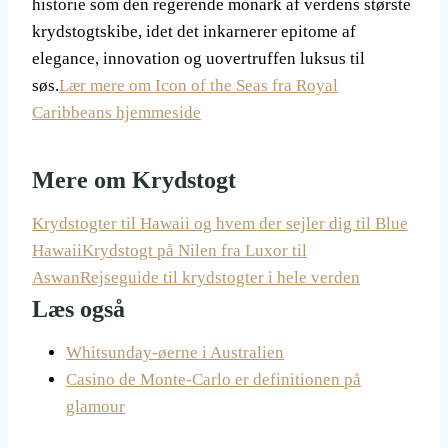
historie som den regerende monark af verdens største
krydstogtskibe, idet det inkarnerer epitome af
elegance, innovation og uovertruffen luksus til
søs.
Lær mere om Icon of the Seas fra Royal
Caribbeans hjemmeside
Mere om Krydstogt
Krydstogter til Hawaii og hvem der sejler dig til Blue
Hawaii
Krydstogt på Nilen fra Luxor til
Aswan
Rejseguide til krydstogter i hele verden
Læs også
Whitsunday-øerne i Australien
Casino de Monte-Carlo er definitionen på
glamour