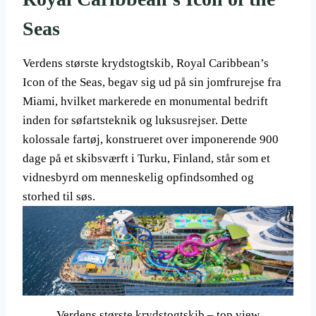
Seas
Verdens største krydstogtskib, Royal Caribbean’s
Icon of the Seas, begav sig ud på sin jomfrurejse fra
Miami, hvilket markerede en monumental bedrift
inden for søfartsteknik og luksusrejser. Dette
kolossale fartøj, konstrueret over imponerende 900
dage på et skibsværft i Turku, Finland, står som et
vidnesbyrd om menneskelig opfindsomhed og
storhed til søs.
Verdens største krydstogtskib – top view