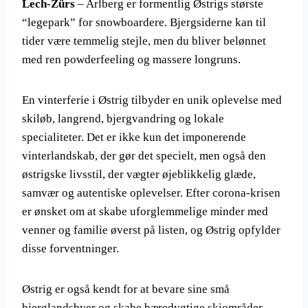
Lech-Zürs
– Arlberg er formentlig Østrigs største
“legepark” for snowboardere. Bjergsiderne kan til
tider være temmelig stejle, men du bliver belønnet
med ren powderfeeling og massere longruns.
En vinterferie i Østrig tilbyder en unik oplevelse med
skiløb, langrend, bjergvandring og lokale
specialiteter. Det er ikke kun det imponerende
vinterlandskab, der gør det specielt, men også den
østrigske livsstil, der vægter øjeblikkelig glæde,
samvær og autentiske oplevelser. Efter corona-krisen
er ønsket om at skabe uforglemmelige minder med
venner og familie øverst på listen, og Østrig opfylder
disse forventninger.
Østrig er også kendt for at bevare sine små
bjerglandsbyer og skabe bæredygtige skiområder.