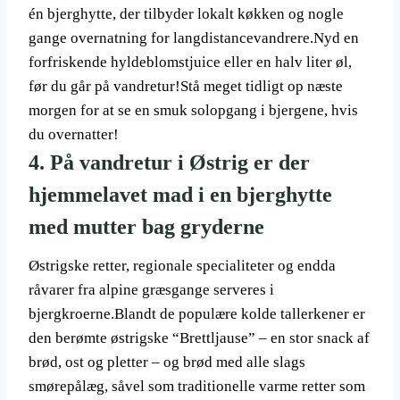
én bjerghytte, der tilbyder lokalt køkken og nogle
gange overnatning for langdistancevandrere.Nyd en
forfriskende hyldeblomstjuice eller en halv liter øl,
før du går på vandretur!Stå meget tidligt op næste
morgen for at se en smuk solopgang i bjergene, hvis
du overnatter!
4. På vandretur i Østrig er der
hjemmelavet mad i en bjerghytte
med mutter bag gryderne
Østrigske retter, regionale specialiteter og endda
råvarer fra alpine græsgange serveres i
bjergkroerne.Blandt de populære kolde tallerkener er
den berømte østrigske “Brettljause” – en stor snack af
brød, ost og pletter – og brød med alle slags
smørepålæg, såvel som traditionelle varme retter som