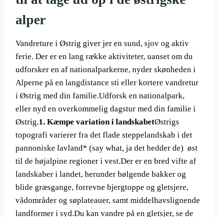
alper
Vandreture i Østrig giver jer en sund, sjov og aktiv
ferie. Der er en lang række aktiviteter, uanset om du
udforsker en af nationalparkerne, nyder skønheden i
Alperne på en langdistance sti eller kortere vandretur
i Østrig med din familie.Udforsk en nationalpark,
eller nyd en overkommelig dagstur med din familie i
Østrig.
1. Kæmpe variation i landskabet
Østrigs
topografi varierer fra det flade steppelandskab i det
pannoniske lavland* (say what, ja det hedder de) øst
til de højalpine regioner i vest.Der er en bred vifte af
landskaber i landet, herunder bølgende bakker og
blide græsgange, forrevne bjergtoppe og gletsjere,
vådområder og søplateauer, samt middelhavslignende
landformer i syd.Du kan vandre på en gletsjer, se de