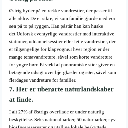
Østrig byder på en række vandrestier, der passer til
alle aldre. De er sikre, vi som familie gjorde med vor
søn på to på ryggen. Han påstår han kan huske
det.Udforsk eventyrlige vandrestier med interaktive
stationer, uddannelsesstier eller lette vandrestier, der
er tilgængelige for klapvogne.I hver region er der
mange temavandreture, såvel som korte vandreture
for yngre børn.Et væld af panoramiske stier giver en
betagende udsigt over bjergkæder og søer, såvel som
flerdages vandreture for familier.
7. Her er uberørte naturlandskaber
at finde.
I alt 27% af Østrigs overflade er under naturlig
beskyttelse. Seks nationalparker, 50 naturparker, syv
biosfærereservater og utallige lokale beskyttede