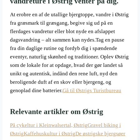
vandreture i Østrig venter på dig.
At erobre en af de utallige bjergtoppe, vandre i Østrig
fra græsmark til græsgang, begive sig ud på en
flerdages vandretur eller blot nyde en afslappet
dagsvandring – alt sammen kan nydes.Tag en pause
fra din daglige rutine og fordyb dig i spændende
eventyr, naturlig skønhed og traditioner. Oplev Østrig
som de lokale for at opdage, hvad der gør landet så
unikt og autentisk, indånd den rene luft, nyd den
beroligende duft af en skov eller bjergeng, og
genoplad dine batterier.
Gå til Østrigs Turistbureau
Relevante artikler om Østrig
På cykeltur i Kleinwalsertal, Østrig
Gravel biking i
Østrig
Kaffehuskultur i Østrig
De østrigske bjergsøer