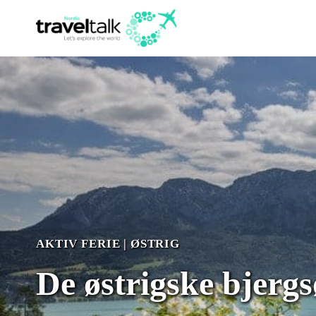
Fortsæt
til
indhold
AKTIV FERIE
|
ØSTRIG
De østrigske bjergs