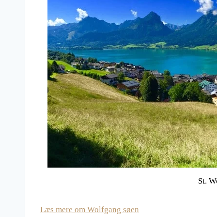
St. W
Læs mere om Wolfgang søen