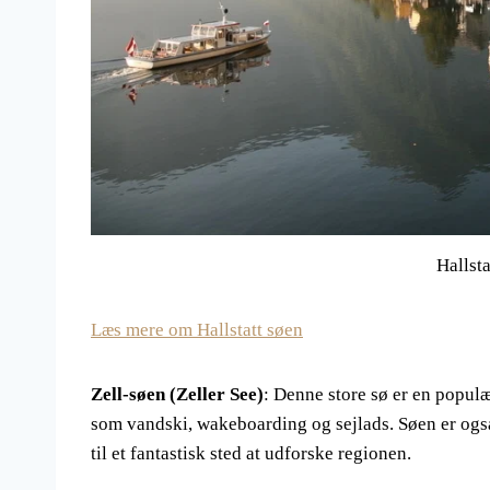
Hallsta
Læs mere om Hallstatt søen
Zell-søen (Zeller See)
: Denne store sø er en populæ
som vandski, wakeboarding og sejlads. Søen er også
til et fantastisk sted at udforske regionen.