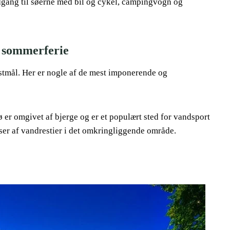
adgang til søerne med bil og cykel, campingvogn og
in sommerferie
stmål. Her er nogle af de mest imponerende og
 er omgivet af bjerge og er et populært sted for vandsport
er af vandrestier i det omkringliggende område.