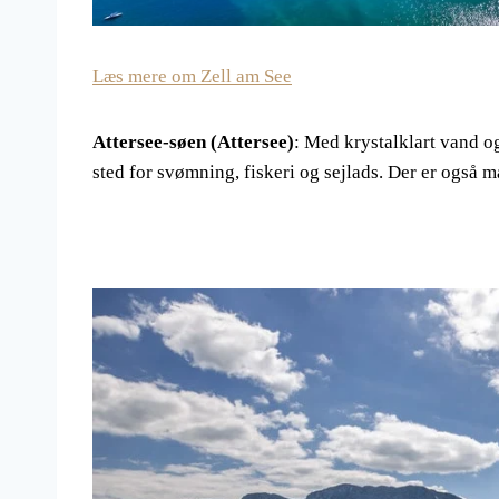
Læs mere om Zell am See
Attersee-søen (Attersee)
: Med krystalklart vand og
sted for svømning, fiskeri og sejlads. Der er også 