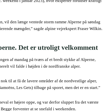
2. weekend i januar 2023), hvor eksperter forudser kraftigt
gen, vil den længe ventede storm ramme Alperne på søndag
arierende mængder,” sagde alpine vejrekspert Fraser Wilkin.
erne. Det er utroligt velkomment
en af mandag på tværs af et bredt stykke af Alperne,
relt vil falde i højden i de nordfranske alper.
ok til at få de lavere områder af de nordvestlige alper,
 Samoëns, Les Gets) tilbage på sporet, men det er en start.”
val er højere oppe, og var derfor sluppet fra det værste
 Begge forventer at se snefald i weekenden.