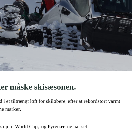
dder måske skisæsonen.
 et tiltrængt løft for skiløbere, efter at rekordstort varmt
nne marker.
iz op til World Cup, og Pyrenæerne har set