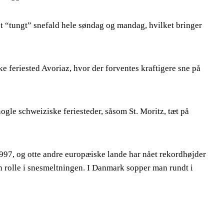
t “tungt” snefald hele søndag og mandag, hvilket bringer
ke feriested Avoriaz, hvor der forventes kraftigere sne på
gle schweiziske feriesteder, såsom St. Moritz, tæt på
1997, og otte andre europæiske lande har nået rekordhøjder
en rolle i snesmeltningen. I Danmark sopper man rundt i