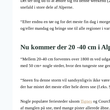
Det ser dog ud til at ændre sig fra denne weekend (
snefald i store dele af Alperne.
“Efter endnu en tør og for det meste fin dag i mor
og/eller mandag og bringe sne til alle regioner i v
Nu kommer der 20 -40 cm i Alp
“Mellem 20-40 cm forventes over 1800 m ved udgang
med 50 cm+ nogle steder, hvor den tungeste sne gene
“Sneen fra denne storm vil sandsynligvis ikke være n
der har mistet det meste eller hele deres sne (f.eks.
Nogle populære feriesteder såsom
Tignes
og Courche
af manglen på sne, med mange pister allerede åbne.