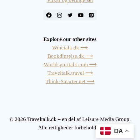
Vilkår og betingelser
Explore our other sites
Winetalk.dk ⟶
Bookdinrejse.dk ⟶
Worldsporttalk.com ⟶
Traveltalk.travel ⟶
Think-Smarter.net ⟶
© 2026 Traveltalk.dk – en del af Leisure Media Group.
Alle rettigheder forbeholdes.
DA