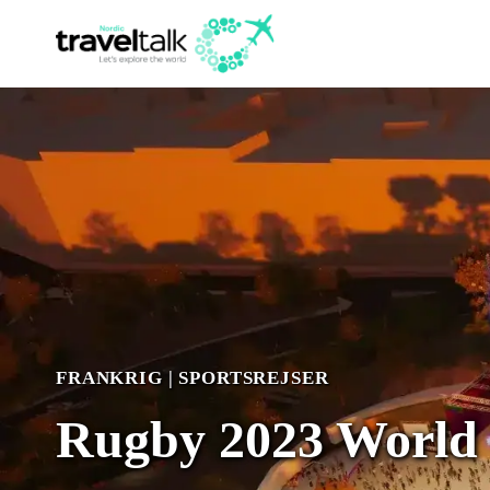
Fortsæt
til
indhold
FRANKRIG
|
SPORTSREJSER
Rugby 2023 World 