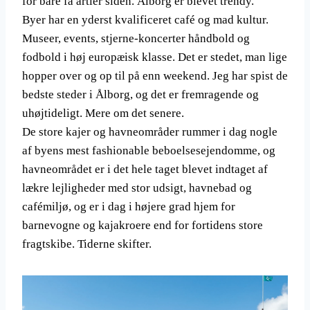
for bare få årtier siden. Ålborg er blevet trendy.
Byer har en yderst kvalificeret café og mad kultur.
Museer, events, stjerne-koncerter håndbold og
fodbold i høj europæisk klasse. Det er stedet, man lige
hopper over og op til på enn weekend. Jeg har spist de
bedste steder i Ålborg, og det er fremragende og
uhøjtideligt. Mere om det senere.
De store kajer og havneområder rummer i dag nogle
af byens mest fashionable beboelsesejendomme, og
havneområdet er i det hele taget blevet indtaget af
lækre lejligheder med stor udsigt, havnebad og
cafémiljø, og er i dag i højere grad hjem for
barnevogne og kajakroere end for fortidens store
fragtskibe. Tiderne skifter.