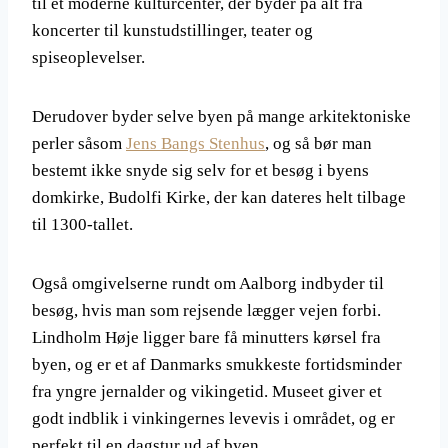
til et moderne kulturcenter, der byder på alt fra
koncerter til kunstudstillinger, teater og
spiseoplevelser.
Derudover byder selve byen på mange arkitektoniske
perler såsom
Jens Bangs Stenhus
, og så bør man
bestemt ikke snyde sig selv for et besøg i byens
domkirke, Budolfi Kirke, der kan dateres helt tilbage
til 1300-tallet.
Også omgivelserne rundt om Aalborg indbyder til
besøg, hvis man som rejsende lægger vejen forbi.
Lindholm Høje ligger bare få minutters kørsel fra
byen, og er et af Danmarks smukkeste fortidsminder
fra yngre jernalder og vikingetid. Museet giver et
godt indblik i vinkingernes levevis i området, og er
perfekt til en dagstur ud af byen.