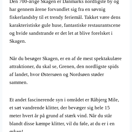
Den 700-årige Skagen er Danmarks nordligste by og
har gennem årene forvandlet sig fra en søvnig
fiskerlandsby til et trendy feriemål. Takket være dens
karakteristiske gule huse, fantastiske restaurantscene
og hvide sandstrande er det let at blive forelsket i
Skagen.
Når du besøger Skagen, er en af ​​de mest spektakulære
attraktioner, du skal se, Grenen, den nordligste spids
af landet, hvor Østersøen og Nordsøen støder
sammen.
Et andet fascinerende syn i området er Råbjerg Mile,
et sæt vandrende klitter, der bevæger sig hele 15
meter hvert år på grund af stærk vind. Når du står
blandt disse kæmpe klitter, vil du føle, at du er i en
ørken!