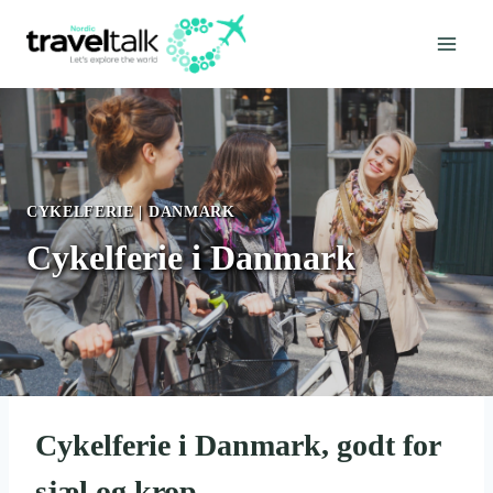
Fortsæt
til
indhold
CYKELFERIE
|
DANMARK
Cykelferie i Danmark
Cykelferie i Danmark, godt for
sjæl og krop.