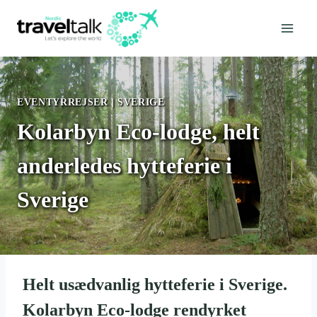
Fortsæt
til
indhold
EVENTYRREJSER
|
SVERIGE
Kolarbyn Eco-lodge, helt
anderledes hytteferie i
Sverige
Helt usædvanlig hytteferie i Sverige.
Kolarbyn Eco-lodge rendyrket