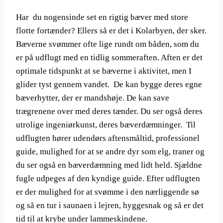
Har du nogensinde set en rigtig bæver med store
flotte fortænder? Ellers så er det i Kolarbyen, der sker.
Bæverne svømmer ofte lige rundt om båden, som du
er på udflugt med en tidlig sommeraften. Aften er det
optimale tidspunkt at se bæverne i aktivitet, men I
glider tyst gennem vandet. De kan bygge deres egne
bæverhytter, der er mandshøje. De kan save
trægrenene over med deres tænder. Du ser også deres
utrolige ingeniørkunst, deres bæverdæmninger. Til
udflugten hører udendørs aftensmåltid, professionel
guide, mulighed for at se andre dyr som elg, traner og
du ser også en bæverdæmning med lidt held. Sjældne
fugle udpeges af den kyndige guide. Efter udflugten
er der mulighed for at svømme i den nærliggende sø
og så en tur i saunaen i lejren, hyggesnak og så er det
tid til at krybe under lammeskindene.