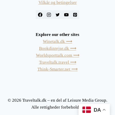
Vilkår og betingelser
Explore our other sites
Winetalk.dk ⟶
Bookdinrejse.dk ⟶
Worldsporttalk.com ⟶
Traveltalk.travel ⟶
Think-Smarter.net ⟶
© 2026 Traveltalk.dk – en del af Leisure Media Group.
Alle rettigheder forbeholdes.
DA