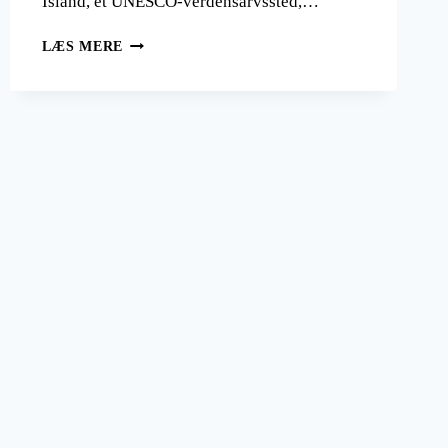
Island, et UNESCO-verdensarvssted,…
CAPE
LÆS MERE
TOWN:
EN
REJSE
GENNEM
SKØNHED
OG
KULTUR