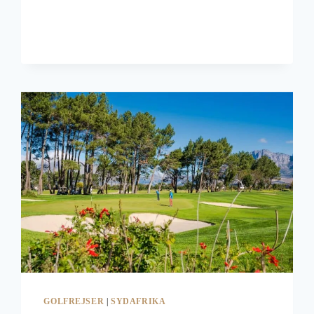
I
SYDAFRIKA,
KRUGER
OG
IMFOLOZI
GOLFREJSER
|
SYDAFRIKA