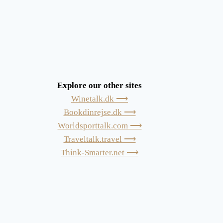
Explore our other sites
Winetalk.dk ⟶
Bookdinrejse.dk ⟶
Worldsporttalk.com ⟶
Traveltalk.travel ⟶
Think-Smarter.net ⟶