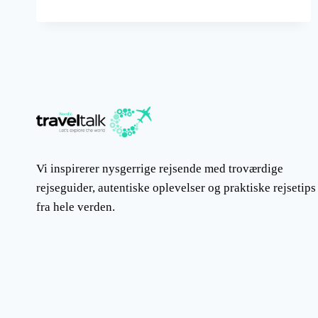
TIL
SYDAFRIKA,
DET
EVENTYRLIGT
STORE
OG
SMUKKE
LAND
Vi inspirerer nysgerrige rejsende med troværdige
rejseguider, autentiske oplevelser og praktiske rejsetips
fra hele verden.