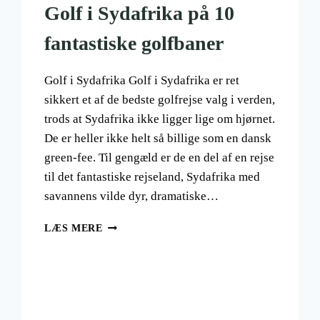
Golf i Sydafrika på 10
fantastiske golfbaner
Golf i Sydafrika Golf i Sydafrika er ret
sikkert et af de bedste golfrejse valg i verden,
trods at Sydafrika ikke ligger lige om hjørnet.
De er heller ikke helt så billige som en dansk
green-fee. Til gengæld er de en del af en rejse
til det fantastiske rejseland, Sydafrika med
savannens vilde dyr, dramatiske…
GOLF
LÆS MERE
I
SYDAFRIKA
PÅ
10
FANTASTISKE
GOLFBANER