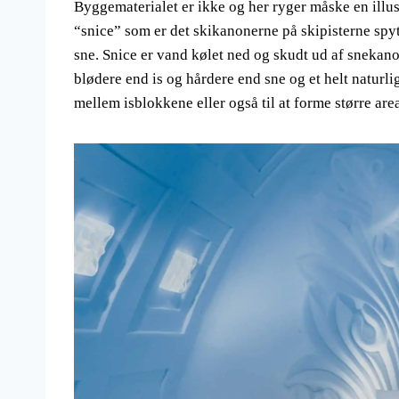
Byggematerialet er ikke og her ryger måske en illu
“snice” som er det skikanonerne på skipisterne spytt
sne. Snice er vand kølet ned og skudt ud af snekan
blødere end is og hårdere end sne og et helt naturl
mellem isblokkene eller også til at forme større area