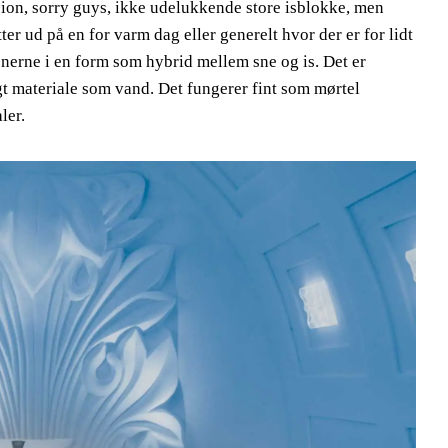
sion, sorry guys, ikke udelukkende store isblokke, men
er ud på en for varm dag eller generelt hvor der er for lidt
onerne i en form som hybrid mellem sne og is. Det er
igt materiale som vand. Det fungerer fint som mørtel
ler.