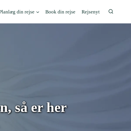
Planlæg din rejse
Book din rejse
Rejsenyt
n, så er her