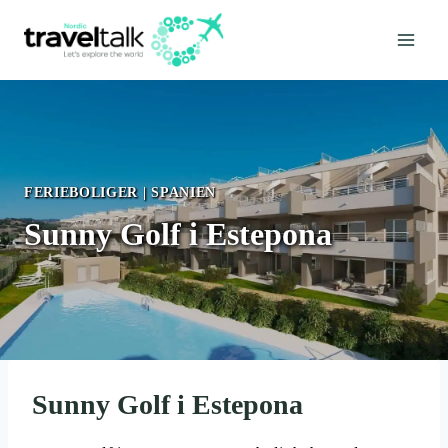
Fortsæt
til
indhold
FERIEBOLIGER
|
SPANIEN
Sunny Golf i Estepona
Sunny Golf i Estepona