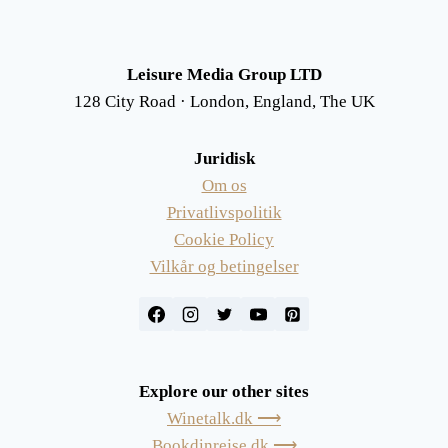
Leisure Media Group LTD
128 City Road · London, England, The UK
Juridisk
Om os
Privatlivspolitik
Cookie Policy
Vilkår og betingelser
Explore our other sites
Winetalk.dk ⟶
Bookdinrejse.dk ⟶