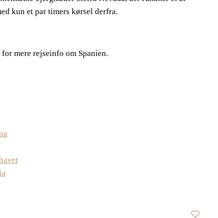
med kun et par timers kørsel derfra.
or for mere rejseinfo om Spanien.
na
lhavet
ia