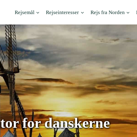
Rejsemål
Rejseinteresser
Rejs fra Norden
tor for danskerne