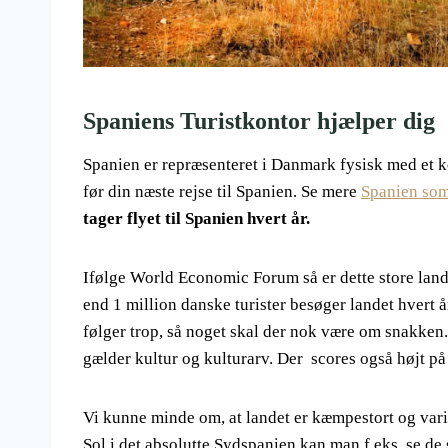
Spaniens Turistkontor hjælper dig
Spanien er repræsenteret i Danmark fysisk med et k
før din næste rejse til Spanien. Se mere
Spanien som
tager flyet til Spanien hvert år.
Ifølge World Economic Forum så er dette store lan
end 1 million danske turister besøger landet hvert år
følger trop, så noget skal der nok være om snakken.
gælder kultur og kulturarv. Der scores også højt på 
Vi kunne minde om, at landet er kæmpestort og varier
Sol i det absolutte Sydspanien kan man f.eks. se d