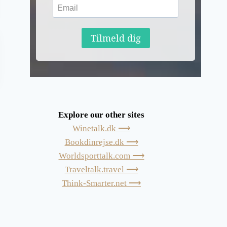
Tilmeld dig
Explore our other sites
Winetalk.dk ⟶
Bookdinrejse.dk ⟶
Worldsporttalk.com ⟶
Traveltalk.travel ⟶
Think-Smarter.net ⟶