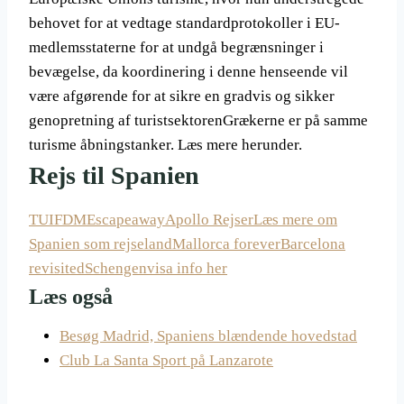
behovet for at vedtage standardprotokoller i EU-
medlemsstaterne for at undgå begrænsninger i
bevægelse, da koordinering i denne henseende vil
være afgørende for at sikre en gradvis og sikker
genopretning af turistsektorenGrækerne er på samme
turisme åbningstanker. Læs mere herunder.
Rejs til Spanien
TUI
FDM
Escapeaway
Apollo Rejser
Læs mere om
Spanien som rejseland
Mallorca forever
Barcelona
revisited
Schengenvisa info her
Læs også
Besøg Madrid, Spaniens blændende hovedstad
Club La Santa Sport på Lanzarote