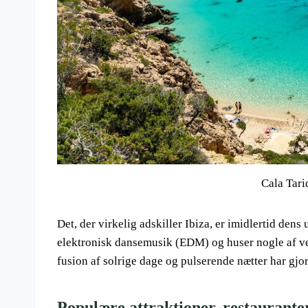
Cala Tari
Det, der virkelig adskiller Ibiza, er imidlertid den
elektronisk dansemusik (EDM) og huser nogle af v
fusion af solrige dage og pulserende nætter har gjort
Populære attraktioner, restaurante