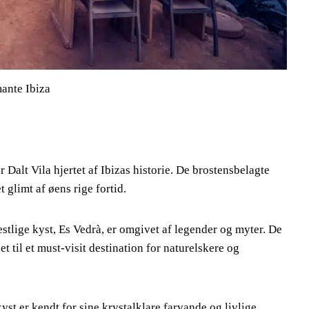
ante Ibiza
Dalt Vila hjertet af Ibizas historie. De brostensbelagte
glimt af øens rige fortid.
stlige kyst, Es Vedrà, er omgivet af legender og myter. De
t til et must-visit destination for naturelskere og
t er kendt for sine krystalklare farvande og livlige