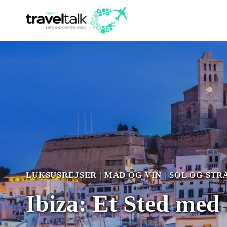
Fortsæt
til
indhold
LUKSUSREJSER
|
MAD OG VIN
|
SOL OG STR
Ibiza: Et Sted med 