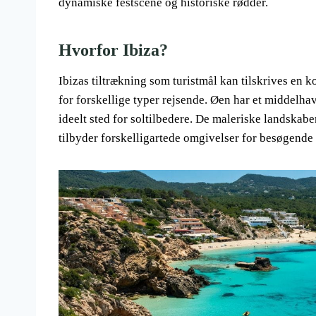
dynamiske festscene og historiske rødder.
Hvorfor Ibiza?
Ibizas tiltrækning som turistmål kan tilskrives en ko
for forskellige typer rejsende. Øen har et middelha
ideelt sted for soltilbedere. De maleriske landskab
tilbyder forskelligartede omgivelser for besøgende 