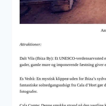
Am
Attraktioner:
Dalt Vila (Ibiza By): Et UNESCO-verdensarvssted er 
gader, gamle mure og imponerende fæstning giver et 
Es Vedrà: En mystisk klippeø uden for Ibiza’s sydve
fantastiske solnedgangsudsigt fra Cala d’Hort gør de
fotografer.
Cala Comte: Denne smukke strand på den vestlige kys