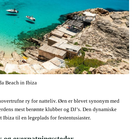
da Beach in Ibiza
s uovertrufne ry for natteliv. Øen er blevet synonym med
erdens mest berømte klubber og DJ’s. Den dynamiske
 Ibiza til en legeplads for festentusiaster.
r og overnatningssteder