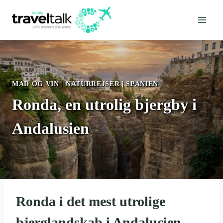
Fortsæt
til
indhold
MAD OG VIN
|
NATURREJSER
|
SPANIEN
Ronda, en utrolig bjergby i
Andalusien
Ronda i det mest utrolige
bjerglandskab i Andalucien