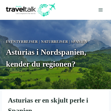
Fortsæt
til
indhold
EVENTYRREJSER
|
NATURREJSER
|
SPANIEN
Asturias i Nordspanien,
kender du regionen?
Asturias er en skjult perle i
Spanien.