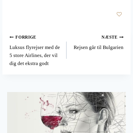
Indlægsnavigation
FORRIGE
NÆSTE
Luksus flyrejser med de
Rejsen går til Bulgarien
5 store Airlines, der vil
dig det ekstra godt