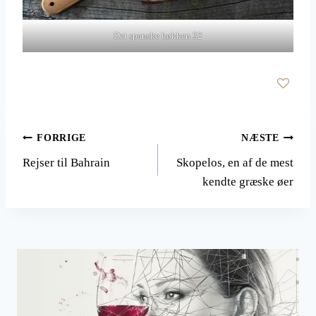
Det spanske køkken 32
Indlægsnavigation
FORRIGE
NÆSTE
Rejser til Bahrain
Skopelos, en af de mest
kendte græske øer