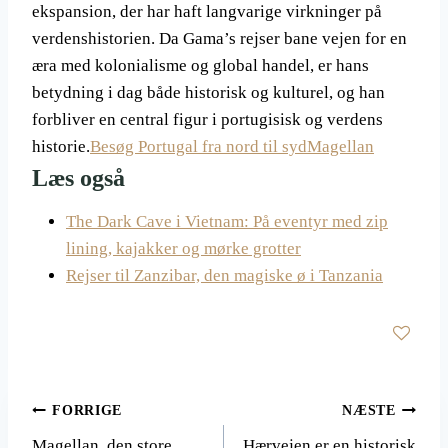
ekspansion, der har haft langvarige virkninger på
verdenshistorien. Da Gama’s rejser bane vejen for en
æra med kolonialisme og global handel, er hans
betydning i dag både historisk og kulturel, og han
forbliver en central figur i portugisisk og verdens
historie.
Besøg Portugal fra nord til syd
Magellan
Læs også
The Dark Cave i Vietnam: På eventyr med zip
lining, kajakker og mørke grotter
Rejser til Zanzibar, den magiske ø i Tanzania
Indlægsnavigation
FORRIGE
NÆSTE
Magellan, den store
Hærvejen er en historisk